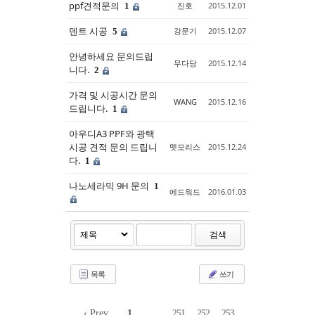
ppf견적문의
진호
2015.12.01
1
덴트 시공
강문기
2015.12.07
5
안녕하세요 문의드립
무다당
2015.12.14
니다.
2
가격 및 시공시간 문의
WANG
2015.12.16
드립니다.
1
아우디A3 PPF와 광택
시공 견적 문의 드립니
멧모리스
2015.12.24
다.
1
나노세라믹 9H 문의
1
에드워드
2016.01.03
검색
목록
쓰기
‹ Prev
1
...
251
252
253