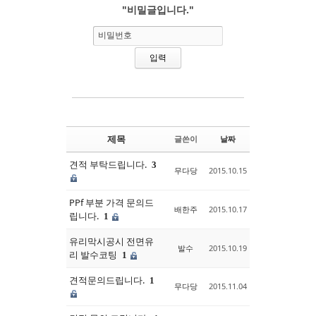
"비밀글입니다."
Sketchbook5, 스케치북5
Sketchbook5, 스케치북5
비밀번호
제목
글쓴이
날짜
견적 부탁드립니다.
3
무다당
2015.10.15
PPf 부분 가격 문의드
배한주
2015.10.17
립니다.
1
유리막시공시 전면유
발수
2015.10.19
리 발수코팅
1
견적문의드립니다.
1
무다당
2015.11.04