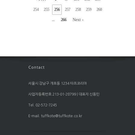
254
255
256
257
258
259
260
...
266
Next ›
서울시 강남구 개포동 1234 타프코리아
사업자등록번호:213-01-28799 | 대표자:신동민
Tel. 02-572-7245
E-mail. tuffkote@tuffkote.co.kr