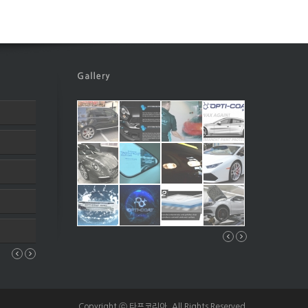
Copyright ⓒ 타프코리아. All Rights Reserved.