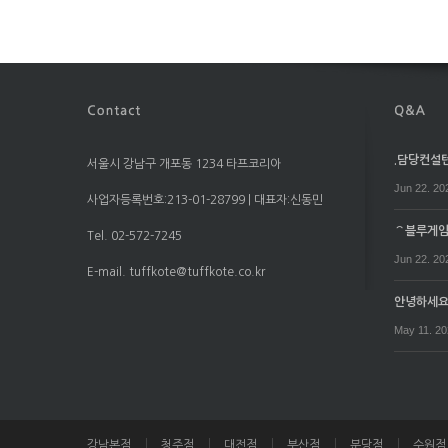
.담당컨설턴트
서울시 강남구 개포동 1234 타프코리아
Jun 22. 20
사업자등록번호:213-01-28799 | 대표자:신동민
⌒블루게임⌒
Tel. 02-572-7245
Jun 22. 20
E-mail. tuffkote@tuffkote.co.kr
안녕하세
May 11. 2
강남본점
청주점
대전점
부산점
분당점
수원점