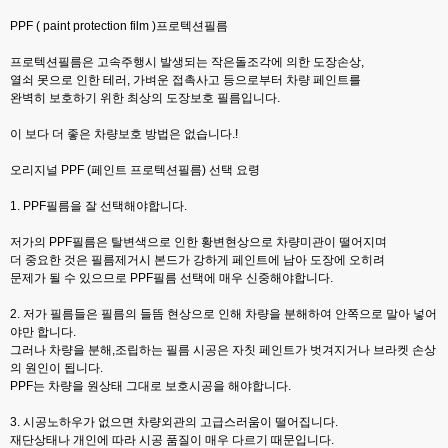
PPF ( paint protection film )프로텍션필름
프로텍션필름은 고속주행시 발생되는 작은돌조각에 의한 도장손상,
열쇠 못으로 인한 테러, 가벼운 접촉사고 등으로부터 차량 페인트를
완벽히 보호하기 위한 최상의 도장보호 필름입니다.
이 보다 더 좋은 차량보호 방법은 없습니다.!
오리지널 PPF (페인트 프로텍션필름) 선택 요령
1. PPF필름을 잘 선택해야합니다.
저가의 PPF필름은 탈변색으로 인한 황변현상으로 차량미관이 떨어지며
더 중요한 것은 필름제거시 본드가 강하게 페인트에 남아 도장에 오히려
문제가 될 수 있으므로 PPF필름 선택에 매우 신중해야합니다.
2. 저가 필름들은 필름의 들뜸 현상으로 인해 차량을 분해하여 안쪽으로 말아 넣어
야만 합니다.
그러나 차량을 분해,조립하는 필름 시공은 자칫 페인트가 벗겨지거나 브라켓 손상
의 원인이 됩니다.
PPF는 차량을 원상태 그대로 보호시공을 해야합니다.
3. 시공노하우가 없으면 차량외관의 고급스러움이 떨어집니다.
재단상태나 개인에 따라 시공 품질이 매우 다르기 때문입니다.