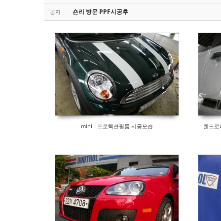
Sketchbook5, 스케치북5
Sketchbook5, 스케치북5
숀리 방문 PPF시공후
공지
mini - 프로텍션필름 시공모습
랜드로