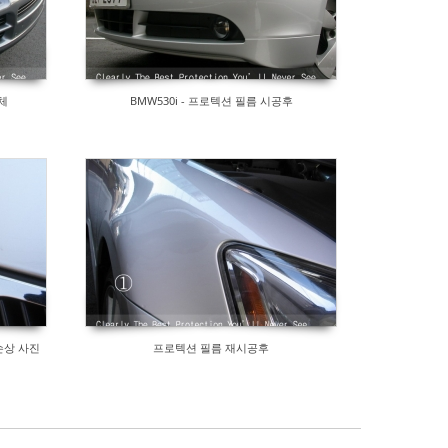
체
BMW530i - 프로텍션 필름 시공후
손상 사진
프로텍션 필름 재시공후