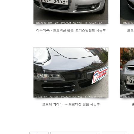
아우디A6 - 프로텍션 필름, 크리스탈쉴드 시공후
포르
포르쉐 카레라 S - 프로텍션 필름 시공후