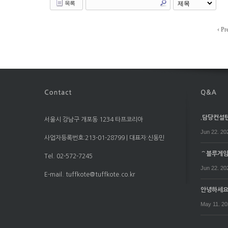
목록
‹ Pr
.담당컨설턴트
서울시 강남구 개포동 1234 타프코리아
Jun 22. 20
사업자등록번호:213-01-28799 | 대표자:신동민
⌒블루게임⌒
Tel. 02-572-7245
Jun 22. 20
E-mail. tuffkote@tuffkote.co.kr
안녕하세
May 11. 2