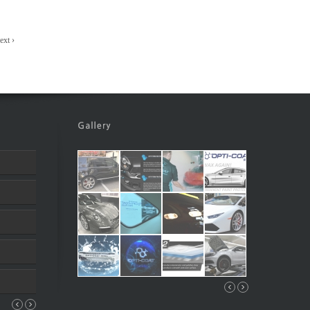
ext ›