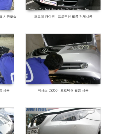
트렁크 시공모습
포르쉐 카이엔 - 프로텍션 필름 전체시공
름 시공
렉서스 ES350 - 프로텍션 필름 시공