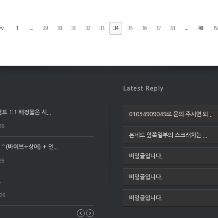
ev
1
...
29
30
31
32
33
34
35
36
37
38
...
40
N
 1:1 배정짧은 시...
01034909049로 문의 주시면 되...
26
본네트 앞쪽일부의 스크래치는 ...
(바이브+상어) + 인...
비밀글입니다.
26
비밀글입니다.
요
026
비밀글입니다.