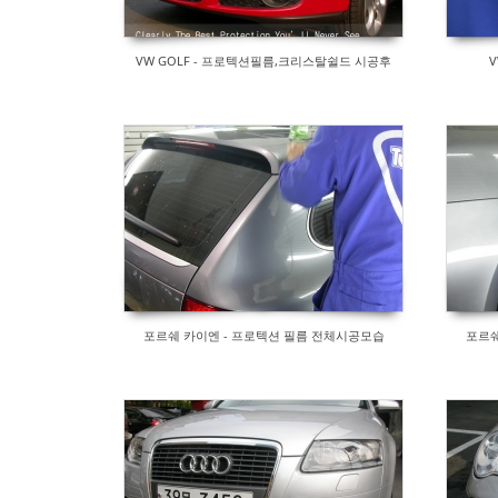
VW GOLF - 프로텍션필름,크리스탈쉴드 시공후
V
포르쉐 카이엔 - 프로텍션 필름 전체시공모습
포르쉐