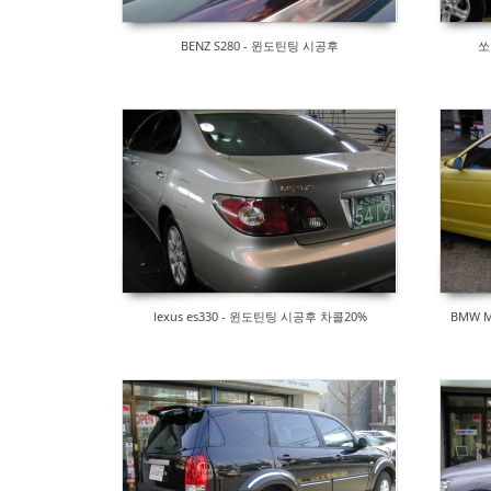
BENZ S280 - 윈도틴팅 시공후
쏘
lexus es330 - 윈도틴팅 시공후 차콜20%
BMW M