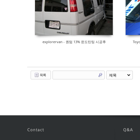
explorervan - 퀀텀 13% 윈도틴팅 시공후
Toy
목록