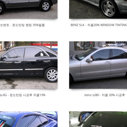
쏘렌토 - 윈도틴팅 퀀텀 35%필름
BENZ SLK - 차콜20% WINDOW TINTI
뉴XG - 윈도틴팅 시공후 차콜13%
benz s280 - 차콜 20% 시공후