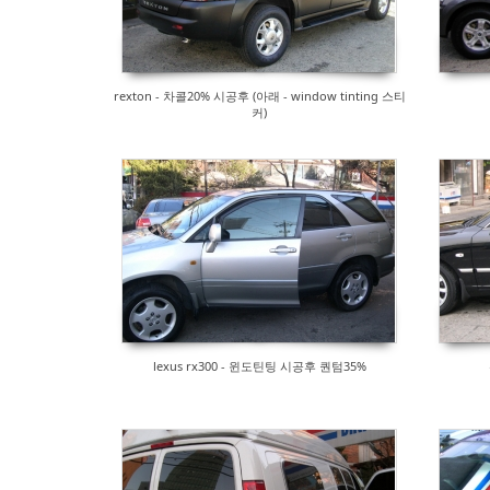
rexton - 차콜20% 시공후 (아래 - window tinting 스티
커)
lexus rx300 - 윈도틴팅 시공후 퀀텀35%