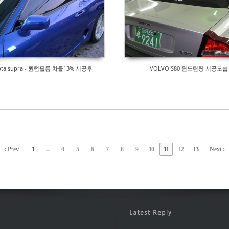
ota supra - 퀀텀필름 차콜13% 시공후
VOLVO S80 윈도틴팅 시공모습
‹ Prev
1
...
4
5
6
7
8
9
10
11
12
13
Next ›