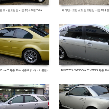
렌토 - 윈도틴팅 시공후(내츄럴35%)
체어맨 - 표면보호,윈도틴팅 시공후(내츄
3 -W/T 차콜 20% 시공후 (아래 - 시공전)
BMW 735 -WINDOW TINTING 차콜 2