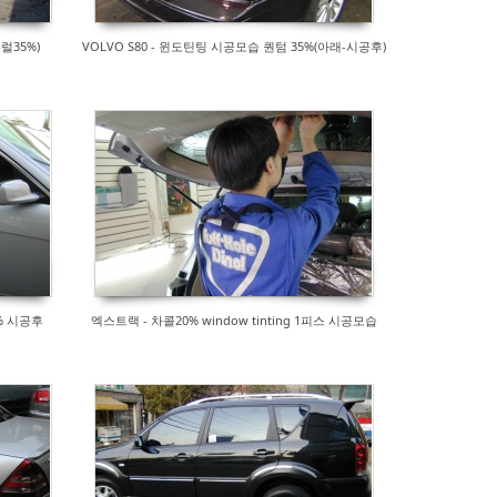
럴35%)
VOLVO S80 - 윈도틴팅 시공모습 퀀텀 35%(아래-시공후)
0% 시공후
엑스트랙 - 차콜20% window tinting 1피스 시공모습