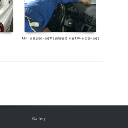
M3 - 윈도틴팅 시공후 ( 퀀텀필름 차콜13% & 전면시공 )