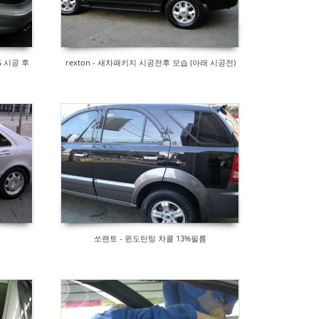
NG 시공 후
rexton - 새차패키지 시공전후 모습 (아래 시공전)
쏘렌토 - 윈도틴팅 차콜 13%필름