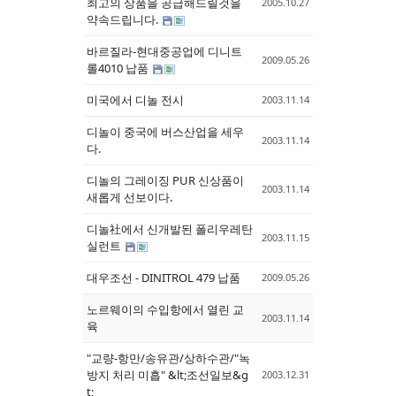
최고의 상품을 공급해드릴것을
2005.10.27
약속드립니다.
바르질라-현대중공업에 디니트
2009.05.26
롤4010 납품
미국에서 디놀 전시
2003.11.14
디놀이 중국에 버스산업을 세우
2003.11.14
다.
디놀의 그레이징 PUR 신상품이
2003.11.14
새롭게 선보이다.
디놀社에서 신개발된 폴리우레탄
2003.11.15
실런트
대우조선 - DINITROL 479 납품
2009.05.26
노르웨이의 수입항에서 열린 교
2003.11.14
육
"교량-항만/송유관/상하수관/"녹
방지 처리 미흡" &lt;조선일보&g
2003.12.31
t;