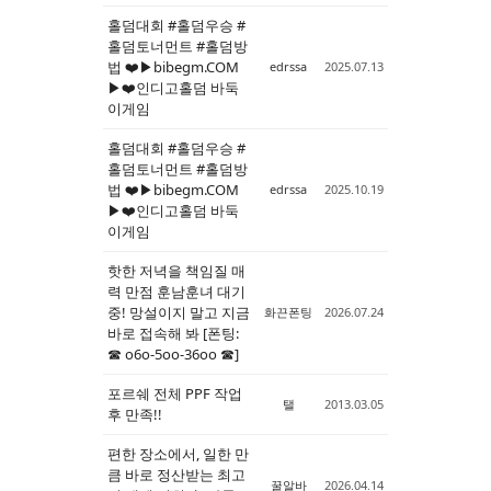
홀덤대회 #홀­덤우승 #
홀­덤토너먼트 #홀­덤방
법 ❤️▶bibegm.COM
edrssa
2025.07.13
▶❤️인디고홀덤 바둑
이게임
홀덤대회 #홀­덤우승 #
홀­덤토너먼트 #홀­덤방
법 ❤️▶bibegm.COM
edrssa
2025.10.19
▶❤️인디고홀덤 바둑
이게임
핫한 저녁을 책임질 매
력 만점 훈남훈녀 대기
중! 망설이지 말고 지금
화끈폰팅
2026.07.24
바로 접속해 봐 [폰팅:
☎ o6o-5oo-36oo ☎]
포르쉐 전체 PPF 작업
탤
2013.03.05
후 만족!!
편한 장소에서, 일한 만
큼 바로 정산받는 최고
꿀알바
2026.04.14