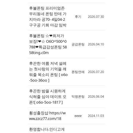
후불폰팅 프리미엄존
Sketchbook5, 스케치북5
Sketchbook5, 스케치북5
우리동네 폰팅 딴데 가
후기
2026.07.30
지마라 공70- 4일04-2
구구공 기회 마감 임박
후불폰팅 ☆❤최저가
보장!❤☆ O6O^500^0
공감폰팅
2026.04.10
788❤특급감성폰팅 58
58ting.c0m
후끈한 여름 저녁 설레
는 첫사랑의 기억을 깨
폰팅연애
2026.07.20
워줄 목소리 폰팅 [ o6o
-5oo-36oo ]
후끈한 밤을 시원하게
식혀줄 심야 데이트 오
익명폰팅
2026.06.04
픈![ o6o-5oo-1817 ]
횡성출장샵 https://w
eeee
2024.11.03
ww.zzcz77.com/18
환영합니다.인디고게