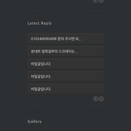
01034909049로 문의 주시면 되...
본네트 앞쪽일부의 스크래치는 ...
비밀글입니다.
비밀글입니다.
비밀글입니다.