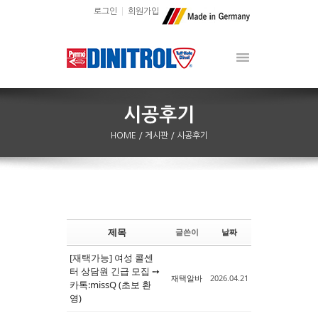
로그인
회원가입
HOME
/ 게시판
/ 시공후기
제목
글쓴이
날짜
Sketchbook5, 스케치북5
Sketchbook5, 스케치북5
[재택가능] 여성 콜센
터 상담원 긴급 모집 ➙
재택알바
2026.04.21
카톡:missQ (초보 환
영)