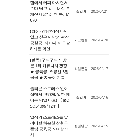
집에서 커피 마시면서
수다 떨고 용돈 버실 분
Sketchbook5, 스케치북5
Sketchbook5, 스케치북5
꿀알바
2026.04.21
계신가요? ☕ ㅋr톡:TM
070
(최신) 강남/역삼 나만
알고 싶은 만남의 광장
시크릿콜
2026.04.20
공칠공- 사10사-이구팔
8 바로 확인
[필독] 구석구석 재방
문 1위 커뮤니티 광장
리얼폰팅
2026.04.17
★ 공육공 -오공일-8팔
팔팔 ★ 지금이 기회
출퇴근 스트레스 없이
집에서 편하게, 일한 페
꿀알바
2026.04.16
이는 당일 바로! 【☎O
5O5*099*1241】
일상의 스트레스를 날
려버릴 화끈한 상황극
랜선만남
2026.04.15
폰팅 공육공-500-삼32
사