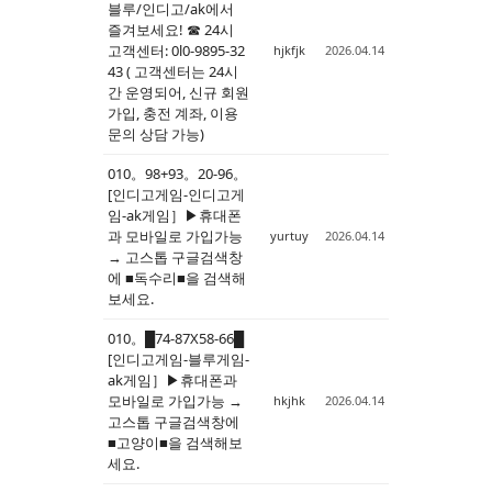
블루/인디고/ak에서
즐겨보세요! ☎ 24시
고객센터: 0l0-9895-32
hjkfjk
2026.04.14
43 ( 고객센터는 24시
간 운영되어, 신규 회원
가입, 충전 계좌, 이용
문의 상담 가능)
010。98+93。20-96。
[인디고게임-인디고게
임-ak게임］▶휴대폰
과 모바일로 가입가능
yurtuy
2026.04.14
→ 고스톱 구글검색창
에 ■독수리■을 검색해
보세요.
010。█74-87X58-66█
[인디고게임-블루게임-
ak게임］▶휴대폰과
모바일로 가입가능 →
hkjhk
2026.04.14
고스톱 구글검색창에
■고양이■을 검색해보
세요.