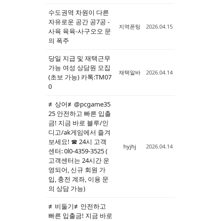
수도권역 차원이 다른
자유로운 공간 공7공 -
지역폰팅
2026.04.15
사육 육육-사구오오 문
의 폭주
당일 지급 및 재택근무
가능 여성 상담원 모집
재택알바
2026.04.14
(초보 가능) 카톡:TM07
0
≢상어≢@pcgame35
25 안전하고 빠른 입출
금! 지금 바로 블루/인
디고/ak게임에서 즐겨
보세요! ☎ 24시 고객
hyjhj
2026.04.14
센터: 0l0-4359-3525 (
고객센터는 24시간 운
영되어, 신규 회원 가
입, 충전 계좌, 이용 문
의 상담 가능)
≢비둘기≢안전하고
빠른 입출금! 지금 바로