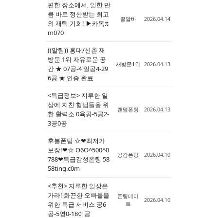
편한 장소에서, 일한 만
큼 바로 정산받는 최고
꿀알바
2026.04.14
의 재택 기회! ▶카톡:t
m070
((알림)) 홍대/신촌 재
방문 1위 자유로운 공
재방문1위
2026.04.13
간 ★ 07공-4 일공4-29
6공 ★ 인증 완료
<특급정보> 지루한 일
상에 지친 형님들을 위
랜덤폰팅
2026.04.13
한 활력소 0육공-5공2-
3공0공
후불폰팅 ☆❤최저가
보장!❤☆ O6O^500^0
공감폰팅
2026.04.10
788❤특급감성폰팅 58
58ting.c0m
<추천> 지루한 일상은
가라! 화끈한 오빠들을
폰팅데이
2026.04.10
위한 특급 서비스 공6
트
공-5영0-18이공