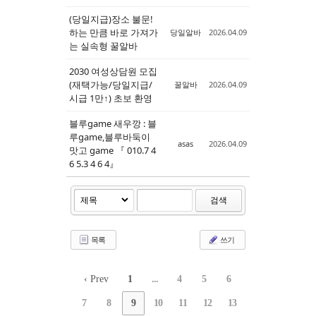
(당일지급)장소 불문!
하는 만큼 바로 가져가
당일알바
2026.04.09
는 실속형 꿀알바
2030 여성상담원 모집
(재택가능/당일지급/
꿀알바
2026.04.09
시급 1만↑) 초보 환영
블루game 새우깡 : 블
루game,블루바­둑­이
asas
2026.04.09
맛고 game 『 010.7 4
6 5.3 4 6 4』
검색
목록
쓰기
‹ Prev
1
...
4
5
6
7
8
9
10
11
12
13