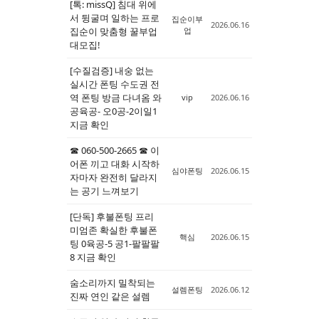
[톡: missQ] 침대 위에
서 뒹굴며 일하는 프로
집순이부
2026.06.16
집순이 맞춤형 꿀부업
업
대모집!
[수질검증] 내숭 없는
실시간 폰팅 수도권 전
역 폰팅 방금 다녀옴 와
vip
2026.06.16
공육공- 오0공-2이일1
지금 확인
☎ 060-500-2665 ☎ 이
어폰 끼고 대화 시작하
심야폰팅
2026.06.15
자마자 완전히 달라지
는 공기 느껴보기
[단독] 후불폰팅 프리
미엄존 확실한 후불폰
핵심
2026.06.15
팅 0육공-5 공1-팔팔팔
8 지금 확인
숨소리까지 밀착되는
설렘폰팅
2026.06.12
진짜 연인 같은 설렘