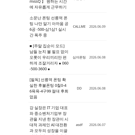
missQ 】 원하는 시간
에 자유롭게 근무하기
소문난 폰팅 선릉역 폰
팅 나만 알기 아까움 공
CALLME
2026.06.09
6공 -500-삼1삼1 실시
간 폭주 중
■ [주말 집순이 모드]
남들 눈치 볼 필요 없이
오롯이 우리끼리만 편
심야폰팅
2026.06.08
하게 조잘거리자 ● 060
-500-3600 ●
[필독] 선릉역 폰팅 확
실한 후불폰팅 0칠0-4
DD
2026.06.08
6육육-4구99 절대 후회
없음
강 실장은 IT 기업 대표
와 중소벤처기업부 장
관을 지낸 한 장관이 시
대적 과제인 AI 대전환
asdf
2026.06.07
과 모두의 성장을 이끌