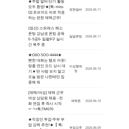
★주말 알바·단기 활동
모두 환영!★[톡: miss
편한알바
2026.06.11
Q] 초보자도 바로 적응
하는 편한 재택근무!
{엄선} 스트레스 해소
폰팅 강남권 폰팅 공육
달달폰팅
2026.06.11
0 -5공0- 일팔9구 실시
간 폭주 중
★O6O-5OO-4444★
뻔한 대화는 템포 아웃!
맞춤 연인 모드 상시 대
이상형매
2026.06.10
기 ♣ 딴 사람 보지 말고
칭
오늘 밤은 나한테만 집
중해 줘
[재택/여성] 재택 근무
여성 상담원 채용 - 전
재택퀸
2026.06.10
화 면접 후 즉시 시작
☞ㅋr톡:TM070
★직장인 투잡·주부 부
업 강력 추천!★【 톡:
부업강추
2026.06.09