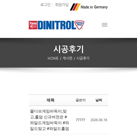
로그인
회원가입
HOME
/ 게시판
/ 시공후기
제목
글쓴이
날짜
Sketchbook5, 스케치북5
Sketchbook5, 스케치북5
몰디브게임바둑이,맞
고,홀덤 신규버전은 #
77777
2026.06.18
와일드게임바둑이 #와
일드맞고 #와일드홀덤