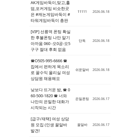
AK게임바둑이,맞고,홀
덤,포커게임 비슷한곳
Sketchbook5, 스케치북5
Sketchbook5, 스케치북5
11111
2026.06.18
은 #캐논게임바둑이 #
타워게임바둑이 총판
[VIP] 선릉역 폰팅 확실
한 후불폰팅 나만 알기
단독
2026.06.18
아까움 060 -오0공-오5
구구 절대 후회 없음
☎O505-995-6666 ☎
집에서 편하게 목소리
쉬운알바
2026.06.18
로 꿀수익 올리실 여성
상담원 채용해요
낮보다 뜨거운 밤, ☎ 0
60-500-1820 ☎ 너와
은밀폰팅
2026.06.17
나만의 은밀한 대화가
시작되는 시간
[급구/재택] 여성 상담
원 모집 (인생 꿀알바
꿀알바
2026.06.17
발견!