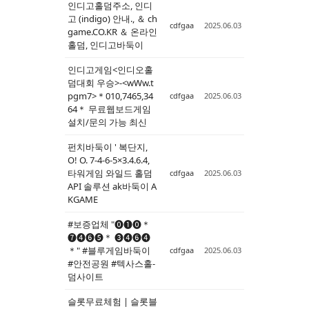
인디고홀­덤주소, 인디
고 (indigo) 안내., ＆ ch
Sketchbook5, 스케치북5
Sketchbook5, 스케치북5
cdfgaa
2025.06.03
game.CO.KR ＆ 온라인
홀­덤, 인디고바둑이
인디고게임<인디오홀
덤대회 우승>-<wWw.t
pgm7>＊010,7465,34
cdfgaa
2025.06.03
64＊ 무료웹보드게임
설치/문의 가능 최신
펀치바둑이 ' 복단지,
O! O. 7-4-6-5×3.4.6.4,
타워게임 와일드 홀덤
cdfgaa
2025.06.03
API 솔루션 ak바둑이 A
KGAME
#보­증업체 "⓿❶⓿＊
❼❹❻❺＊ ❸❹❻❹
＊" #블루게임바둑이
cdfgaa
2025.06.03
#안­전공­원 #텍사­스홀­
덤사이트
슬롯무료체험 | 슬롯블