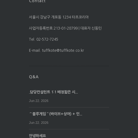
서울시 강남구 개포동 1234 타프코리아
사업자등록번호:213-01-28799 | 대표자:신동민
Tel. 02-572-7245
E-mail. tuffkote@tuffkote.co.kr
.담당컨설턴트 1:1 배정짧은 시...
Jun 22. 2026
⌒블루게임⌒(바이브+상어) + 인...
Jun 22. 2026
안녕하세요