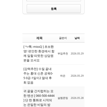
제목
글쓴이
날짜
[ㅋr톡: missQ ] 초보환
영! 편안한 환경에서 함
부업추천
2026.05.29
께 일할 따뜻한 상담원
분을 모셔요
[강력추천] 수질 끝내
주는 홍대 신촌 공육0-
하은
2026.05.29
5 0공-1일이2 절대 후
회 없음
귀 끝을 간지럽히는 묘
한 텐션 [ 060-500-4444
설렘폰팅
2026.05.28
] 단 한 통화로 시작되
는 은밀한 비밀의 밤