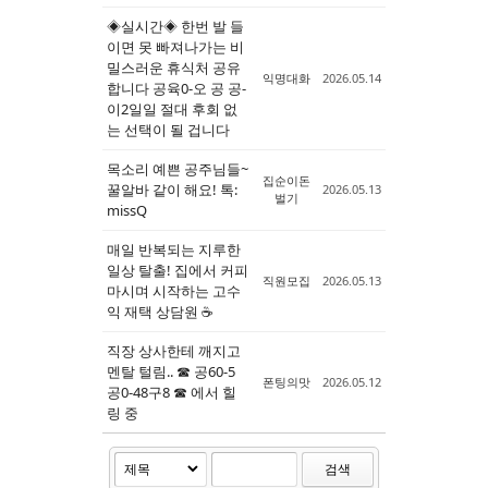
◈실시간◈ 한번 발 들
이면 못 빠져나가는 비
밀스러운 휴식처 공유
익명대화
2026.05.14
합니다 공육0-오 공 공-
이2일일 절대 후회 없
는 선택이 될 겁니다
목소리 예쁜 공주님들~
집순이돈
꿀알바 같이 해요! 톡:
2026.05.13
벌기
missQ
매일 반복되는 지루한
일상 탈출! 집에서 커피
직원모집
2026.05.13
마시며 시작하는 고수
익 재택 상담원 ☕
직장 상사한테 깨지고
멘탈 털림.. ☎ 공60-5
폰팅의맛
2026.05.12
공0-48구8 ☎ 에서 힐
링 중
검색