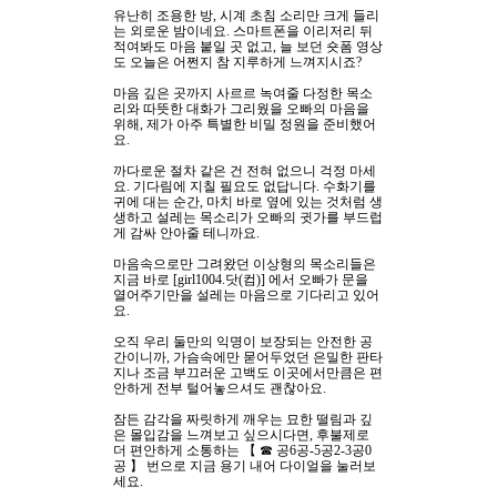
유난히 조용한 방
,
시계 초침 소리만 크게 들리
는 외로운 밤이네요
.
스마트폰을 이리저리 뒤
Sketchbook5, 스케치북5
Sketchbook5, 스케치북5
적여봐도 마음 붙일 곳 없고
,
늘 보던 숏폼 영상
도 오늘은 어쩐지 참 지루하게 느껴지시죠
?
마음 깊은 곳까지 사르르 녹여줄 다정한 목소
리와 따뜻한 대화가 그리웠을 오빠의 마음을
위해
,
제가 아주 특별한 비밀 정원을 준비했어
요
.
까다로운 절차 같은 건 전혀 없으니 걱정 마세
요
.
기다림에 지칠 필요도 없답니다
.
수화기를
귀에 대는 순간
,
마치 바로 옆에 있는 것처럼 생
생하고 설레는 목소리가 오빠의 귓가를 부드럽
게 감싸 안아줄 테니까요
.
마음속으로만 그려왔던 이상형의 목소리들은
지금 바로
[girl1004.
닷
(
컴
)]
에서 오빠가 문을
열어주기만을 설레는 마음으로 기다리고 있어
요
.
오직 우리 둘만의 익명이 보장되는 안전한 공
간이니까
,
가슴속에만 묻어두었던 은밀한 판타
지나 조금 부끄러운 고백도 이곳에서만큼은 편
안하게 전부 털어놓으셔도 괜찮아요
.
잠든 감각을 짜릿하게 깨우는 묘한 떨림과 깊
은 몰입감을 느껴보고 싶으시다면
,
후불제로
더 편안하게 소통하는
【 ☎
공
6
공
-5
공
2-3
공
0
공
】
번으로 지금 용기 내어 다이얼을 눌러보
세요
.