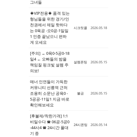
그녀들
◈VIP전용◈ 품격 있는
형님들을 위한 경기/인
천권에서 제일 핫하다
시크릿콜
2026.05.18
는 0육공 -오0공-1일일
1 인증 끝났으니 편하
게 오세요
[주의] → 0육0-5공0-18
일4 ← 오빠들의 밤을
설렘폰팅
2026.05.15
책임질 핑크빛 설렘 주
의보!
매너 인연들이 가득한
커뮤니티 선릉역 근처
조용히 소문난 공육0 -
불금
2026.05.15
5공공-11일1 지금 바로
확인해보세요
[후불제/착한가격] 1:1
비밀수다 ☎ 06공-5공0
24시폰팅
2026.05.14
-44사4 ☎ 24시간 풀대
기 중