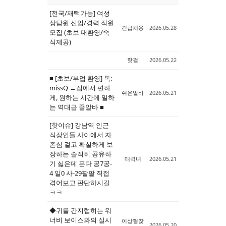
[전국/재택가능] 여성
상담원 신입/경력 직원
긴급채용
2026.05.28
모집 (초보 대환영/숙
식제공)
핫걸
2026.05.22
■ [초보/부업 환영] 톡:
missQ ←집에서 편하
쉬운알바
2026.05.21
게, 원하는 시간에 일하
는 역대급 꿀알바 ■
[핫이슈] 강남역 인근
직장인들 사이에서 자
존심 걸고 확실하게 보
장하는 솔직히 공유하
매력녀
2026.05.21
기 싫은데 푼다 공7공-
4 일0 사-29팔팔 직접
겪어보고 판단하시길
ㅋㅋ
◆귀를 간지럽히는 워
너비 보이스와의 실시
이상형찾
2026.05.20