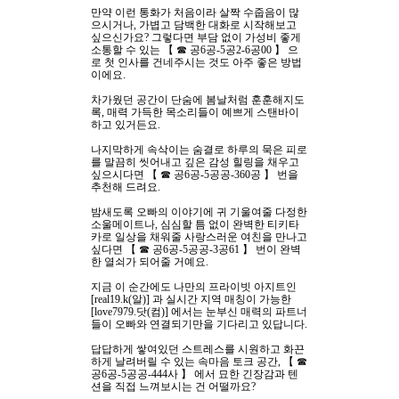
만약 이런 통화가 처음이라 살짝 수줍음이 많
으시거나
,
가볍고 담백한 대화로 시작해보고
싶으신가요
?
그렇다면 부담 없이 가성비 좋게
소통할 수 있는
【 ☎
공
6
공
-5
공
2-6
공
00
】
으
로 첫 인사를 건네주시는 것도 아주 좋은 방법
이에요
.
차가웠던 공간이 단숨에 봄날처럼 훈훈해지도
록
,
매력 가득한 목소리들이 예쁘게 스탠바이
하고 있거든요
.
나지막하게 속삭이는 숨결로 하루의 묵은 피로
를 말끔히 씻어내고 깊은 감성 힐링을 채우고
싶으시다면
【 ☎
공
6
공
-5
공공
-360
공
】
번을
추천해 드려요
.
밤새도록 오빠의 이야기에 귀 기울여줄 다정한
소울메이트나
,
심심할 틈 없이 완벽한 티키타
카로 일상을 채워줄 사랑스러운 여친을 만나고
싶다면
【 ☎
공
6
공
-5
공공
-3
공
61
】
번이 완벽
한 열쇠가 되어줄 거예요
.
지금 이 순간에도 나만의 프라이빗 아지트인
[real19.k(
알
)]
과 실시간 지역 매칭이 가능한
[love7979.
닷
(
컴
)]
에서는 눈부신 매력의 파트너
들이 오빠와 연결되기만을 기다리고 있답니다
.
답답하게 쌓여있던 스트레스를 시원하고 화끈
하게 날려버릴 수 있는 속마음 토크 공간
,
【 ☎
공
6
공
-5
공공
-444
사
】
에서 묘한 긴장감과 텐
션을 직접 느껴보시는 건 어떨까요
?