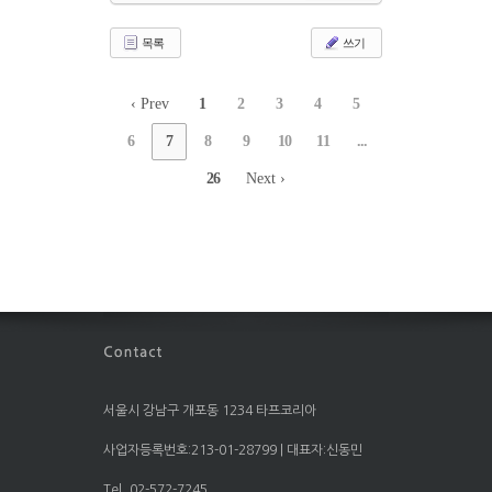
목록
쓰기
‹ Prev
1
2
3
4
5
6
7
8
9
10
11
...
26
Next ›
서울시 강남구 개포동 1234 타프코리아
사업자등록번호:213-01-28799 | 대표자:신동민
Tel. 02-572-7245