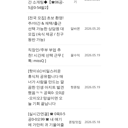
간 소개팅◆【☎06공-
기
5공0-54팔2】
[전국 모집] 초보 환영!
주/야간 & 재택/출근
선택 가능한 상담원 대
알바몬
2026.05.20
모집 (숙식 제공 / 친구
동반 가능)
직장인/주부 부업 추
천! 시간제 선택 근무 [
꿀수익
2026.05.19
톡: missQ ]
[핫이슈] 비밀스러운
휴식처 공유합니다 매
너가 사람을 만드는 깔
끔한 인생 아지트 발견
핫폰팅
2026.05.19
했음ㅋㅋ 공육0- 오0공
-오이오2 망설이면 오
늘 기회 끝납니다
[실시간연결] ☎ 0육0-5
공0-0오99 ☎ 내 얘기
폰팅맛집
2026.05.18
에 가만히 귀 기울여줄