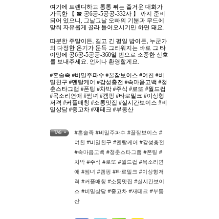
여기에 트렌디하고 통통 튀는 즐거운 대화가
가득한
【 ☎
공
6
공
-5
공공
-332
사
】
까지 준비
되어 있으니
,
그날그날 오빠의 기분과 무드에
맞춰 자유롭게 골라 들어오시기만 하면 돼요
.
따분한 주말이든
,
길고 긴 평일 밤이든
,
누군가
의 다정한 온기가 문득 그리워지는 바로 그 타
이밍에 공
6
공
-5
공공
-360
일 번으로 소중한 신호
를 보내주세요
.
언제나 환영할게요
.
#
혼술족
#
비밀주파수
#
꿀잠보이스
#
여친
#
비
밀친구
#
멘탈케어
#
감성충전
#
속마음고백
#
청
춘스타그램
#
폰팅
#
차박
#
주식
#
로또
#
월드컵
#
목소리연애
#
썸녀
#
캠핑
#
타로밀크
#
이상형
저격
#
커플매칭
#
소통맛집
#
실시간보이스
#
비
밀상담
#
중고차
#
재테크
#
부동산
#혼술족 #비밀주파수 #꿀잠보이스 #
TAG •
여친 #비밀친구 #멘탈케어 #감성충전
#속마음고백 #청춘스타그램 #폰팅 #
차박 #주식 #로또 #월드컵 #목소리연
애 #썸녀 #캠핑 #타로밀크 #이상형저
격 #커플매칭 #소통맛집 #실시간보이
스 #비밀상담 #중고차 #재테크 #부동
산