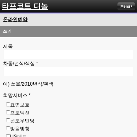
타프코트 디놀
Menu
온라인예약
쓰기
제목
차종/년식/색상 *
예) 쏘울/2010년식/흰색
희망서비스 *
표면보호
프로텍션
윈도우틴팅
방음방청
US덴트