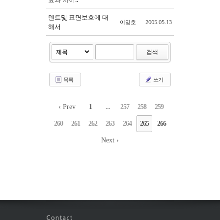
덴트및 표면보호에 대
이영호
2005.05.13
해서
검색
목록
쓰기
‹ Prev
1
...
257
258
259
260
261
262
263
264
265
266
Next ›