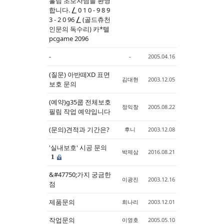
홀덤 초보자님들 환영
합니다. ⎳ 0 1 0 - 9 8 9
3 - 2 0 96 ⎳ (골드츄천
인문의 독수리) 카*텔
pcgame 2096
-
-
2005.04.16
(질문) 아반떼XD 표면
김대현
2003.12.05
보호 문의
(예약)g35쿱 전체보호
정익창
2005.08.22
필림 작업 예약입니다
(문의)견적과 기간은?
후니
2003.12.08
'실내보호' 시공 문의
박제삼
2016.08.21
1
&#47750;가지 궁금한
이광진
2003.12.16
점
제품문의
희나리
2003.12.01
작업문의
이영호
2005.05.10