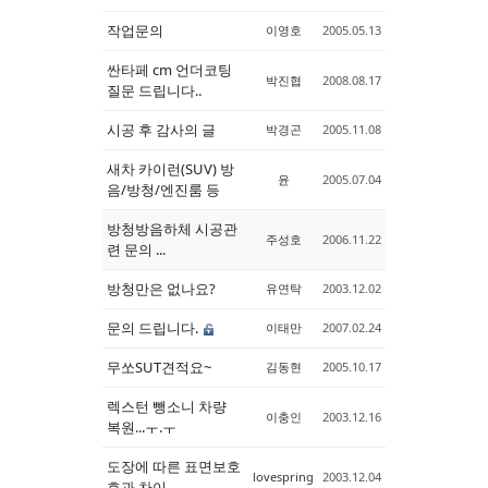
작업문의
이영호
2005.05.13
싼타페 cm 언더코팅
박진협
2008.08.17
질문 드립니다..
시공 후 감사의 글
박경곤
2005.11.08
새차 카이런(SUV) 방
윤
2005.07.04
음/방청/엔진룸 등
방청방음하체 시공관
주성호
2006.11.22
련 문의 ...
방청만은 없나요?
유연탁
2003.12.02
문의 드립니다.
이태만
2007.02.24
무쏘SUT견적요~
김동현
2005.10.17
렉스턴 뺑소니 차량
이충인
2003.12.16
복원...ㅜ.ㅜ
도장에 따른 표면보호
lovespring
2003.12.04
효과 차이..