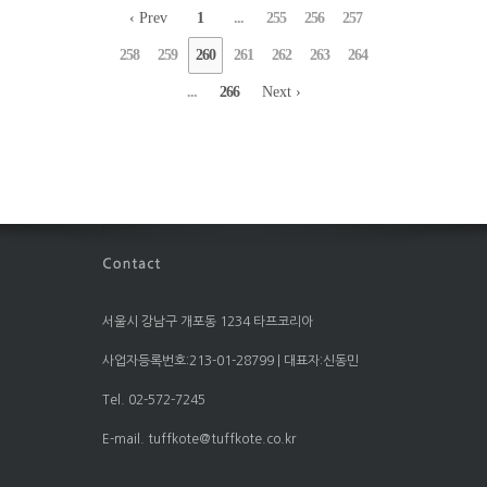
‹ Prev
1
...
255
256
257
258
259
260
261
262
263
264
...
266
Next ›
서울시 강남구 개포동 1234 타프코리아
사업자등록번호:213-01-28799 | 대표자:신동민
Tel. 02-572-7245
E-mail. tuffkote@tuffkote.co.kr