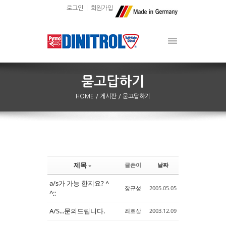
로그인
회원가입
HOME
/ 게시판
/ 묻고답하기
제목
글쓴이
날짜
Sketchbook5, 스케치북5
Sketchbook5, 스케치북5
a/s가 가능 한지요? ^
장규성
2005.05.05
^;;
A/S...문의드립니다.
최호삼
2003.12.09