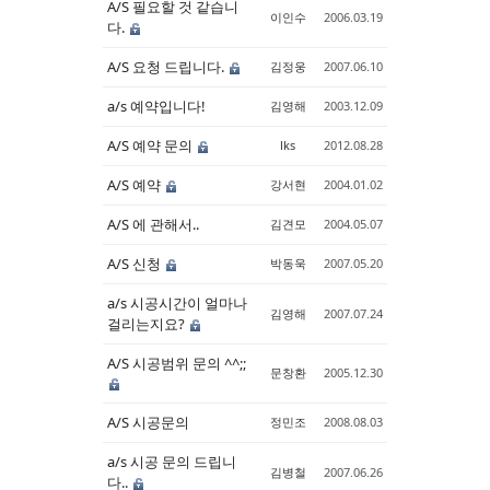
A/S 필요할 것 같습니
이인수
2006.03.19
다.
Sketchbook5, 스케치북5
Sketchbook5, 스케치북5
A/S 요청 드립니다.
김정웅
2007.06.10
a/s 예약입니다!
김영해
2003.12.09
A/S 예약 문의
lks
2012.08.28
A/S 예약
강서현
2004.01.02
A/S 에 관해서..
김견모
2004.05.07
A/S 신청
박동욱
2007.05.20
a/s 시공시간이 얼마나
김영해
2007.07.24
걸리는지요?
A/S 시공범위 문의 ^^;;
문창환
2005.12.30
A/S 시공문의
정민조
2008.08.03
a/s 시공 문의 드립니
김병철
2007.06.26
다..