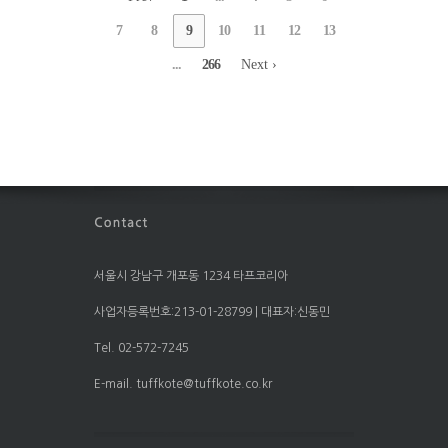
7
8
9
10
11
12
13
...
266
Next ›
서울시 강남구 개포동 1234 타프코리아
사업자등록번호:213-01-28799 | 대표자:신동민
Tel. 02-572-7245
E-mail. tuffkote@tuffkote.co.kr