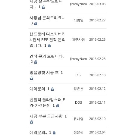
시공 잘 부탁드립니
JimmyNam
2016.03.03
다...
1
사장님 문의드려요..
이병일
2016.02.27
3
랜드로버 디스커버리
4 전체 PPF 견적 문의
대구사람
2016.02.25
입니다.
1
견적 문의 드립니다.
JimmyNam
2016.02.23
2
방음방첯 시공 후
1
K5
2016.02.18
예약문의
정은선
2016.02.12
1
벤틀리 플라잉스퍼 P
DOS
2016.02.11
PF 가격문의
1
시공 부분 궁금사항
1
류대열
2016.02.10
예약문의..
정은선
2016.02.04
1