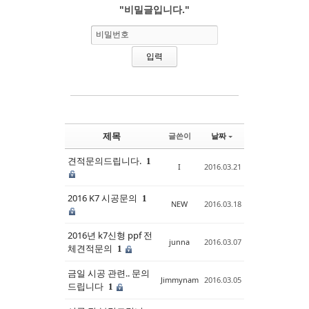
"비밀글입니다."
Sketchbook5, 스케치북5
Sketchbook5, 스케치북5
비밀번호
제목
글쓴이
날짜
견적문의드립니다.
1
I
2016.03.21
2016 K7 시공문의
1
NEW
2016.03.18
2016년 k7신형 ppf 전
junna
2016.03.07
체견적문의
1
금일 시공 관련.. 문의
Jimmynam
2016.03.05
드립니다
1