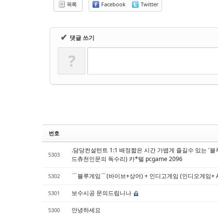
Sketchbook5, 스케치북5
Sketchbook5, 스케치북5
목록
Facebook
Twitter
✔
댓글 쓰기
?
번호
.담당컨설턴트 1:1 배정짧은 시간 가볍게 즐길수 있는 '블루 게임 
5303
드츄천인문의 독수리) 카*텔 pcgame 2096
⌒블루게임⌒(바이브+상어) + 인디고게임 (인디오게임+ AK(
5302
보수시공 문의드립니나
5301
안녕하세요
5300