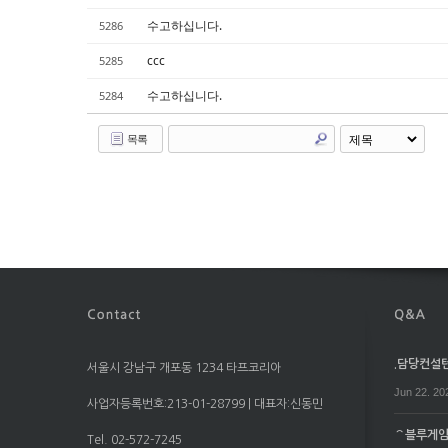
수고하십니다.
5286
ccc
5285
수고하십니다.
5284
목록
.담당컨설턴트
서울시 강남구 개포동 1234 타프코리아
Jun 22. 20
사업자등록번호:213-01-28799 | 대표자:신동민
⌒블루게임⌒
Tel. 02-572-7245