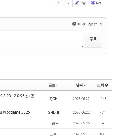
수정
삭제
?
에디터 선택하기
글쓴이
날짜
조회 수
3 - 2 0 96 ⎳ (골
TJGH
2026.06.22
1145
@pcgame 3525
GFJDHJ
2026.06.22
474
구관우
2026.05.26
4
노루
2026.05.11
885