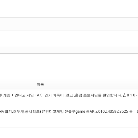
제목
+ 인디고 게임 +AK ' 인기 바둑이 ,맞고 ,홀덤 초보자님들 환영합니다. ⎳ 0 1 0 - 9 8 9
딸기.호두.땅콩시리즈) @인디고게임 @블루game @AK ∠010∠4359∠3525 톡⌒텔 