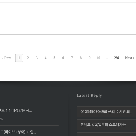
‹ Prev
1
2
3
4
5
6
7
8
9
10
...
266
Next ›
 1:1 배정짧은 시...
01034909049로 문의 주시면 되...
26
본네트 앞쪽일부의 스크래치는 ...
(바이브+상어) + 인...