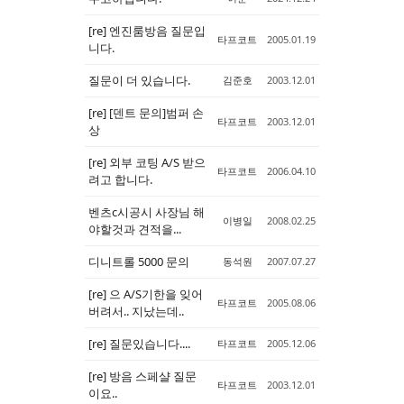
[re] 엔진룸방음 질문입
타프코트
2005.01.19
니다.
질문이 더 있습니다.
김준호
2003.12.01
[re] [덴트 문의]범퍼 손
타프코트
2003.12.01
상
[re] 외부 코팅 A/S 받으
타프코트
2006.04.10
려고 합니다.
벤츠c시공시 사장님 해
이병일
2008.02.25
야할것과 견적을...
디니트롤 5000 문의
동석원
2007.07.27
[re] 으 A/S기한을 잊어
타프코트
2005.08.06
버려서.. 지났는데..
[re] 질문있습니다....
타프코트
2005.12.06
[re] 방음 스페샬 질문
타프코트
2003.12.01
이요..