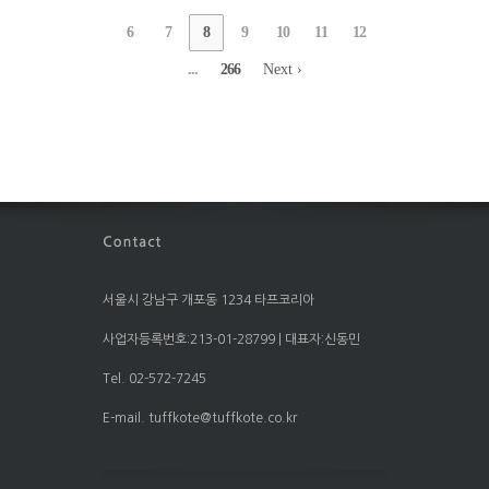
6
7
8
9
10
11
12
...
266
Next ›
서울시 강남구 개포동 1234 타프코리아
사업자등록번호:213-01-28799 | 대표자:신동민
Tel. 02-572-7245
E-mail. tuffkote@tuffkote.co.kr