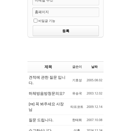
이메일 주소
홈페이지
비밀글 기능
제목
글쓴이
날짜
견적에 관한 질문 입니
기호성
2005.08.02
다.
하체방음방청문의요?
유승국
2003.12.02
[re] 꼭 봐주세요 사장
타프코트
2009.12.14
님
질문 드립니다.
한태희
2007.10.08
수고하십니다.
이훈
2024.12.24