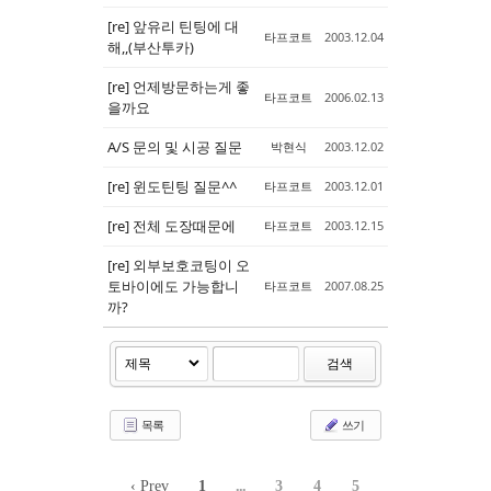
[re] 앞유리 틴팅에 대
타프코트
2003.12.04
해,,(부산투카)
[re] 언제방문하는게 좋
타프코트
2006.02.13
을까요
A/S 문의 및 시공 질문
박현식
2003.12.02
[re] 윈도틴팅 질문^^
타프코트
2003.12.01
[re] 전체 도장때문에
타프코트
2003.12.15
[re] 외부보호코팅이 오
토바이에도 가능합니
타프코트
2007.08.25
까?
검색
목록
쓰기
‹ Prev
1
...
3
4
5