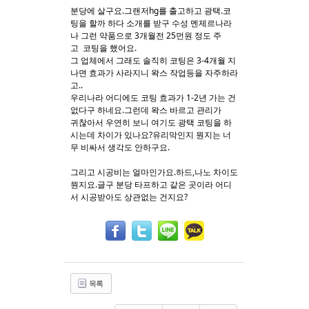
분당에 살구요.그랜저hg를 출고하고 광택.코
팅을 할까 하다 소개를 받구 수성 멘제르나라
Sketchbook5, 스케치북5
Sketchbook5, 스케치북5
나 그런 약품으로 3개월전 25먼원 정도 주
고 코팅을 했어요.
그 업체에서 그래도 솔직히 코팅은 3-4개월 지
나면 효과가 사라지니 왁스 작업등을 자주하라
고..
우리나라 어디에도 코팅 효과가 1-2년 가는 건
없다구 하네요.그런데 왁스 바르고 관리가
귀찮아서 우연히 보니 여기도 광택 코팅을 하
시는데 차이가 있나요?유리막인지 뭔지는 너
무 비싸서 생각도 안하구요.
그리고 시공비는 얼마인가요.하드,나노 차이도
뭔지요.글구 분당 타프하고 같은 곳이라 어디
서 시공받아도 상관없는 건지요?
목록