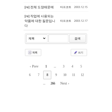
[re] 전체 도장때문에
타프코트
2003.12.15
[re] 작업에 사용되는
약품에 대한 질문입니
타프코트
2003.12.17
다
검색
목록
쓰기
‹ Prev
1
...
3
4
5
6
7
8
9
10
11
12
...
266
Next ›