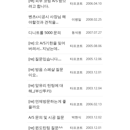
[re] 외부 코팅 A/S 받으
타프코트
2006.04.10
려고 합니다.
벤츠c시공시 사장님 해
이병일
2008.02.25
야할것과 견적을...
디니트롤 5000 문의
동석원
2007.07.27
[re] 으 A/S기한을 잊어
타프코트
2005.08.06
버려서.. 지났는데..
[re] 질문있습니다....
타프코트
2005.12.06
[re] 방음 스페샬 질문
타프코트
2003.12.01
이요..
[re] 앞유리 틴팅에 대
타프코트
2003.12.04
해,,(부산투카)
[re] 언제방문하는게 좋
타프코트
2006.02.13
을까요
A/S 문의 및 시공 질문
박현식
2003.12.02
[re] 윈도틴팅 질문^^
타프코트
2003.12.01