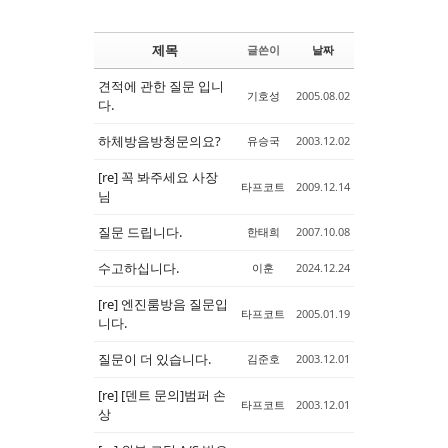
제목
글쓴이
날짜
견적에 관한 질문 입니
기호성
2005.08.02
다.
하체방음방청문의요?
유승국
2003.12.02
[re] 꼭 봐주세요 사장
타프코트
2009.12.14
님
질문 드립니다.
한태희
2007.10.08
수고하십니다.
이훈
2024.12.24
[re] 엔진룸방음 질문입
타프코트
2005.01.19
니다.
질문이 더 있습니다.
김준호
2003.12.01
[re] [덴트 문의]범퍼 손
타프코트
2003.12.01
상