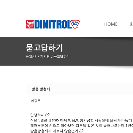
HOME
/ 게시판
/ 묻고답하기
Sketchbook5, 스케치북5
Sketchbook5, 스케치북5
방음 방청제
이광호
안녕하세요?
작년 5월쯤에 sm5 하체 방음,방청시공한 사람인데 날씨가 따뜻해
휀더부분에 손으로 닦아보면 검은액 같은 것이 뭍어나오는데 1년
방음방청제가 마르지 않은건가요?