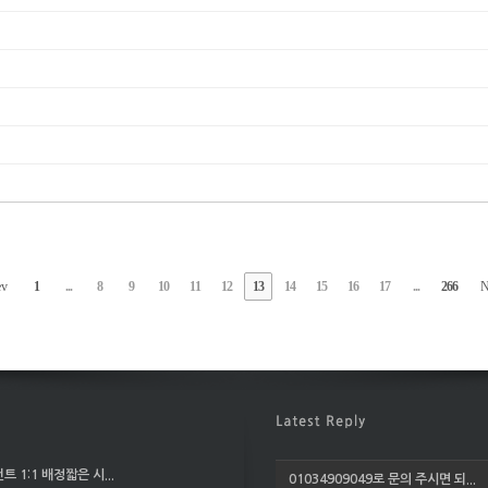
ev
1
...
8
9
10
11
12
13
14
15
16
17
...
266
N
 1:1 배정짧은 시...
01034909049로 문의 주시면 되...