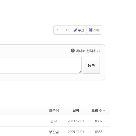
수정
삭제
?
에디터 선택하기
글쓴이
날짜
조회 수
인규
2003.12.02
8337
부산넘
2009.11.01
8336