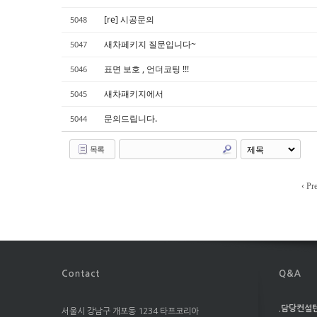
[re] 시공문의
5048
새차페키지 질문입니다~
5047
표면 보호 , 언더코팅 !!!
5046
새차패키지에서
5045
문의드립니다.
5044
목록
‹ Pr
.담당컨설턴트
서울시 강남구 개포동 1234 타프코리아