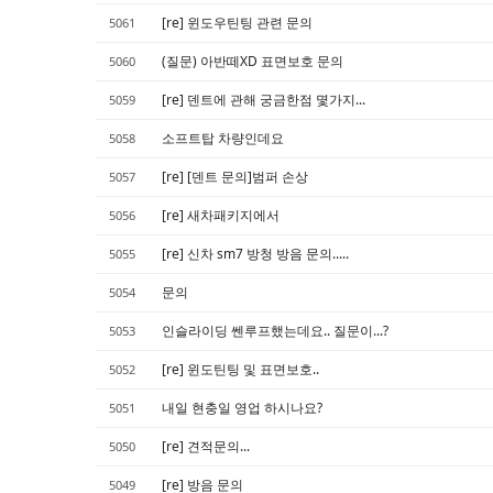
[re] 윈도우틴팅 관련 문의
5061
(질문) 아반떼XD 표면보호 문의
5060
[re] 덴트에 관해 궁금한점 몇가지...
5059
소프트탑 차량인데요
5058
[re] [덴트 문의]범퍼 손상
5057
[re] 새차패키지에서
5056
[re] 신차 sm7 방청 방음 문의.....
5055
문의
5054
인슬라이딩 쎈루프했는데요.. 질문이...?
5053
[re] 윈도틴팅 및 표면보호..
5052
내일 현충일 영업 하시나요?
5051
[re] 견적문의...
5050
[re] 방음 문의
5049