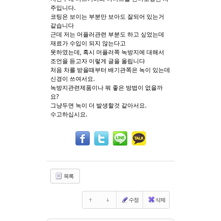
주입니다.
코팅은 보이는 부분만 보아도 잘되어 있는거
Sketchbook5, 스케치북5
Sketchbook5, 스케치북5
같습니다
근데 저는 머플러관련 부분도 하고 싶었는데
재료가 수입이 되지 않는다고
못하였는데, 혹시 머플러쪽 녹방지에 대해서
조언을 듣고자 이렇게 글을 올립니다
처음 차를 받을때부터 배기관쪽은 녹이 있는데
신경이 쓰여서요.
녹방지관련제품이나 뭐 좋은 방법이 없을까
요?
그냥두면 녹이 더 발생할것 같아서요.
수고하십시요.
목록
수정
삭제