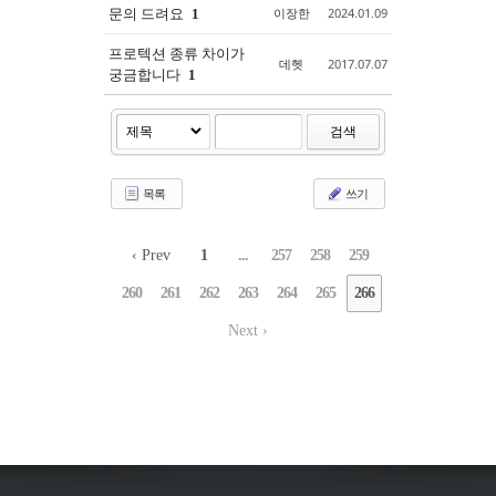
문의 드려요
이장한
2024.01.09
1
프로텍션 종류 차이가
데헷
2017.07.07
궁금합니다
1
검색
목록
쓰기
‹ Prev
1
...
257
258
259
260
261
262
263
264
265
266
Next ›