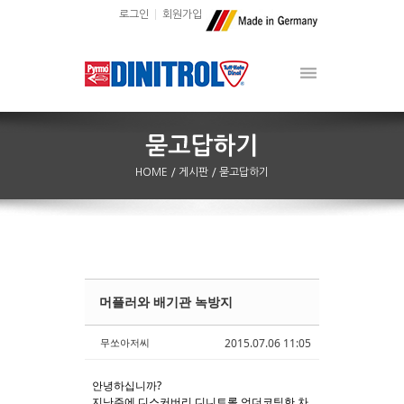
로그인
회원가입
HOME
/ 게시판
/ 묻고답하기
머플러와 배기관 녹방지
Sketchbook5, 스케치북5
Sketchbook5, 스케치북5
무쏘아저씨
2015.07.06 11:05
안녕하십니까?
지난주에 디스커버리 디니트롤 언더코팅한 차