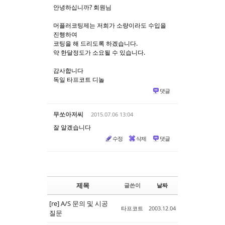
안녕하십니까? 회원님
머플러코팅제는 저희가 소량이라도 수입을
진행하여
코팅을 해 드리도록 하겠습니다.
약 한달정도가 소요될 수 있습니다.
감사합니다
독일 타프코트 디놀
댓글
무쏘아저씨
2015.07.06 13:04
잘 알겠습니다
수정
삭제
댓글
제목
글쓴이
날짜
[re] A/S 문의 및 시공
타프코트
2003.12.04
질문