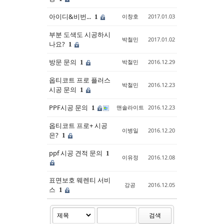
아이디&비번...
이창호
2017.01.03
1
부분 도색도 시공하시
박철민
2017.01.02
나요?
1
방문 문의
박철민
2016.12.29
1
옵티코트 프로 플러스
박철민
2016.12.23
시공 문의
1
PPF시공 문의
맨솔라이트
2016.12.23
1
옵티코트 프로+ 시공
이병일
2016.12.20
은?
1
ppf 시공 견적 문의
1
이유정
2016.12.08
표면보호 웨렌티 서비
강공
2016.12.05
스
1
검색