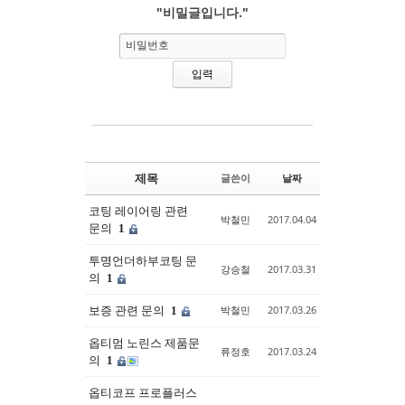
"비밀글입니다."
Sketchbook5, 스케치북5
Sketchbook5, 스케치북5
비밀번호
제목
글쓴이
날짜
코팅 레이어링 관련
박철민
2017.04.04
문의
1
투명언더하부코팅 문
강승철
2017.03.31
의
1
보증 관련 문의
박철민
2017.03.26
1
옵티멈 노린스 제품문
류정호
2017.03.24
의
1
옵티코프 프로플러스