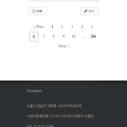
목록
쓰기
‹ Prev
1
2
3
4
5
6
7
8
9
10
...
266
Next ›
서울시 강남구 개포동 1234 타프코리아
사업자등록번호:213-01-28799 | 대표자:신동민
Tel. 02-572-7245