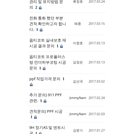
관리 및 유지방법 문
류정호
2017.03.24
의
2
전화 통화 했던 부분
견적 확인하고자 합니
때종
2017.03.15
다.
1
옵티코트 실내보호 재
이창호
2017.03.13
시공 결과 문의
1
옵티코트 프로플러스
랑 언더하부코팅 시공
김정은
2017.03.13
문의
1
ppf 작업가격 문의
1
김선국
2017.03.02
추가 문의) 911 PPF
JimmyNam
2017.02.24
관련.
1
견적문의) PPF 시공
JimmyNam
2017.02.03
1
9H 정기AS 및 덴트시
강문기
2017.01.27
공
1