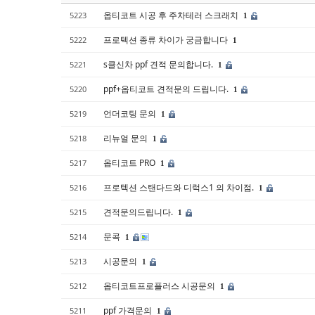
옵티코트 시공 후 주차테러 스크래치
5223
1
프로텍션 종류 차이가 궁금합니다
5222
1
s클신차 ppf 견적 문의합니다.
5221
1
ppf+옵티코트 견적문의 드립니다.
5220
1
언더코팅 문의
5219
1
리뉴얼 문의
5218
1
옵티코트 PRO
5217
1
프로텍션 스탠다드와 디럭스1 의 차이점.
5216
1
견적문의드립니다.
5215
1
문콕
5214
1
시공문의
5213
1
옵티코트프로플러스 시공문의
5212
1
ppf 가격문의
5211
1