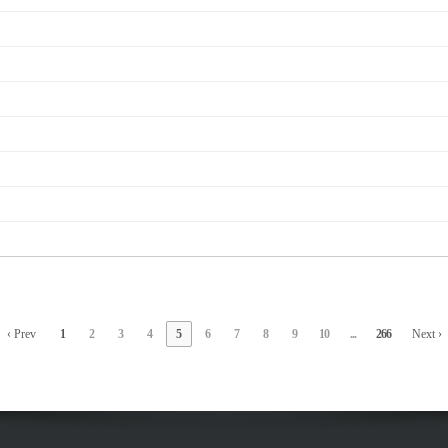
‹ Prev
1
2
3
4
5
6
7
8
9
10
...
266
Next ›