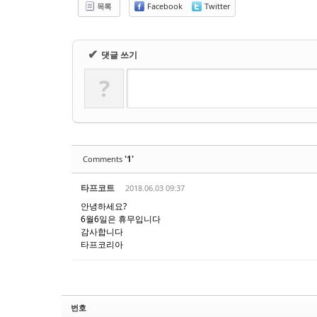
Sketchbook5, 스케치북5
Sketchbook5, 스케치북5
목록
Facebook
Twitter
✔
댓글 쓰기
?
'1'
Comments
타프코트
2018.06.03 09:37
안녕하세요?
6월6일은 휴무입니다
감사합니다
타프코리아
번호