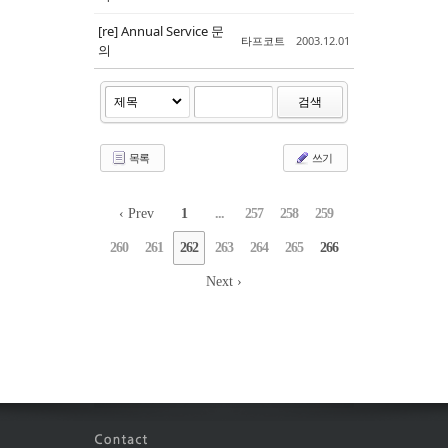
[re] Annual Service 문
타프코트
2003.12.01
의
검색
목록
쓰기
‹ Prev
1
...
257
258
259
260
261
262
263
264
265
266
Next ›