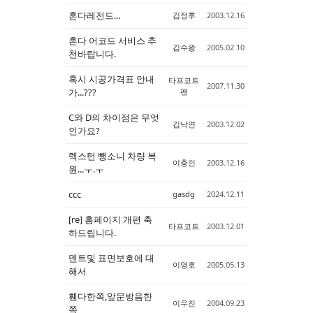
혼다레전드...
김정후
2003.12.16
혼다 어코드 서비스 추
김수왕
2005.02.10
천바랍니다.
혹시 시공가격표 안내
타프코트
2007.11.30
가...???
팬
C와 D의 차이점은 무엇
김낙연
2003.12.02
인가요?
렉스턴 뺑소니 차량 복
이충인
2003.12.16
원...ㅜ.ㅜ
ccc
gasdg
2024.12.11
[re] 홈페이지 개편 축
타프코트
2003.12.01
하드립니다.
덴트및 표면보호에 대
이영호
2005.05.13
해서
휀다한쪽,앞문방음한
이우진
2004.09.23
쪽