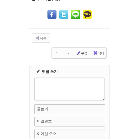
Sketchbook5, 스케치북5
Sketchbook5, 스케치북5
목록
수정
삭제
✔
댓글 쓰기
글쓴이
비밀번호
이메일 주소