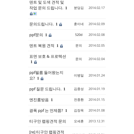
덴트 및 도색 견적 및
작업 문의 드립니다.
분당김
2014.02.17
1
문의드립니다.
훈이네
2014.02.09
1
ppf문의
520d
2014.02.08
1
덴트 복원 견적
문의
2014.02.05
1
표면 보호 & 프로텍션
문의
2014.02.04
1
ppf필름 들어왔는지
이병일
2014.01.24
요?
1
ppf 질문 드립니다.
김종성
2014.01.19
1
엔진룸방음
전종환
2014.01.15
1
광폭 ppf 는 언제쯤?
김장욱
2014.01.08
1
티구안 랩핑견적 문의
오세훈
2013.12.31
[re] 티구안 랩핑견적