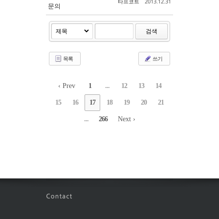
타프코트
2013.12.31
문의
검색
목록
쓰기
‹ Prev
1
...
12
13
14
15
16
17
18
19
20
21
...
266
Next ›