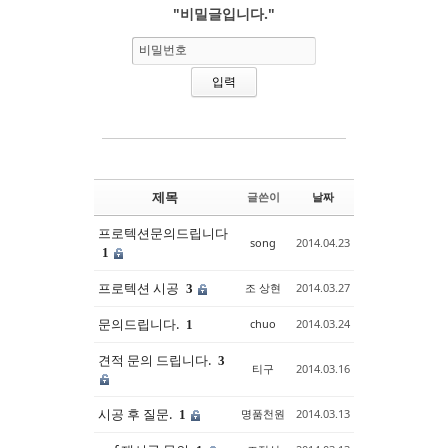
"비밀글입니다."
Sketchbook5, 스케치북5
Sketchbook5, 스케치북5
비밀번호
제목
글쓴이
날짜
프로텍션문의드립니다
song
2014.04.23
1
프로텍션 시공
조 상현
2014.03.27
3
문의드립니다.
chuo
2014.03.24
1
견적 문의 드립니다.
3
티구
2014.03.16
시공 후 질문.
명품천원
2014.03.13
1