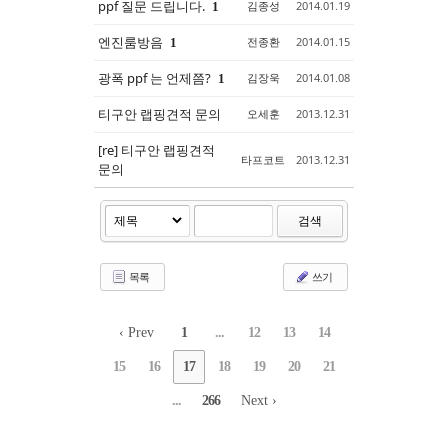
ppf 질문 드립니다.
김종성
2014.01.19
1
엔진룸방음
전종환
2014.01.15
1
광폭 ppf 는 언제쯤?
김장욱
2014.01.08
1
티구안 랩핑견적 문의
오세훈
2013.12.31
[re] 티구안 랩핑견적
타프코트
2013.12.31
문의
검색
목록
쓰기
‹ Prev
1
...
12
13
14
15
16
17
18
19
20
21
...
266
Next ›