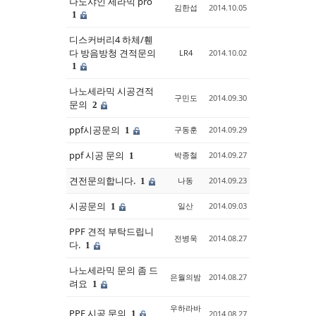
나노샤인 세라믹 pro
김한섭
2014.10.05
1
디스커버리4 하체/휀
다 방음방청 견적문의
LR4
2014.10.02
1
나노세라믹 시공견적
구민도
2014.09.30
문의
2
ppf시공문의
구동훈
2014.09.29
1
ppf 시공 문의
박종철
2014.09.27
1
견전문의합니다.
나동
2014.09.23
1
시공문의
일산
2014.09.03
1
PPF 견적 부탁드립니
전병욱
2014.08.27
다.
1
나노세라믹 문의 좀 드
은월의밤
2014.08.27
려요
1
우하라바
PPF 시공 문의
1
2014.08.27