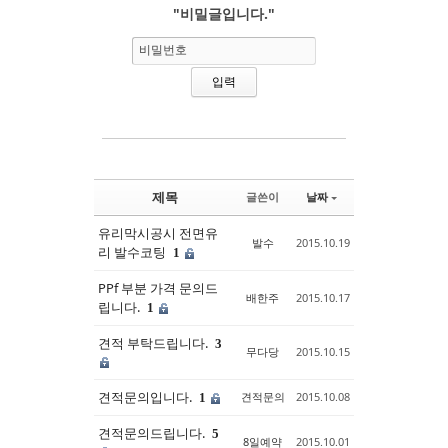
"비밀글입니다."
Sketchbook5, 스케치북5
Sketchbook5, 스케치북5
비밀번호
제목
글쓴이
날짜
유리막시공시 전면유
발수
2015.10.19
리 발수코팅
1
PPf 부분 가격 문의드
배한주
2015.10.17
립니다.
1
견적 부탁드립니다.
3
무다당
2015.10.15
견적문의입니다.
견적문의
2015.10.08
1
견적문의드립니다.
5
8일예약
2015.10.01