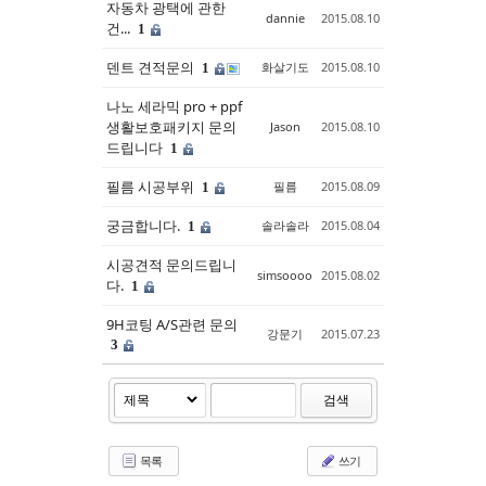
자동차 광택에 관한
dannie
2015.08.10
건...
1
덴트 견적문의
화살기도
2015.08.10
1
나노 세라믹 pro + ppf
생활보호패키지 문의
Jason
2015.08.10
드립니다
1
필름 시공부위
필름
2015.08.09
1
궁금합니다.
솔라솔라
2015.08.04
1
시공견적 문의드립니
simsoooo
2015.08.02
다.
1
9H코팅 A/S관련 문의
강문기
2015.07.23
3
검색
목록
쓰기