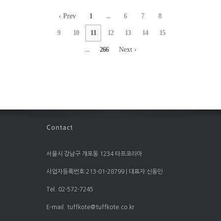
‹ Prev
1
...
6
7
8
9
10
11
12
13
14
15
...
266
Next ›
서울시 강남구 개포동 1234 타프코리아
사업자등록번호:213-01-28799 | 대표자:신동민
Tel. 02-572-7245
E-mail. tuffkote@tuffkote.co.kr