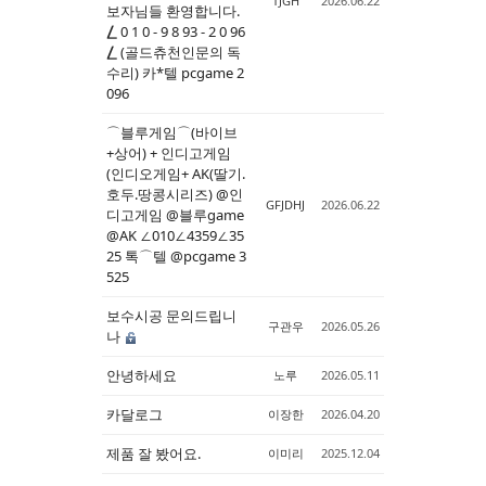
TJGH
2026.06.22
보자님들 환영합니다.
⎳ 0 1 0 - 9 8 93 - 2 0 96
Sketchbook5, 스케치북5
Sketchbook5, 스케치북5
⎳ (골드츄천인문의 독
수리) 카*텔 pcgame 2
096
⌒블루게임⌒(바이브
+상어) + 인디고게임
(인디오게임+ AK(딸기.
호두.땅콩시리즈) @인
GFJDHJ
2026.06.22
디고게임 @블루game
@AK ∠010∠4359∠35
25 톡⌒텔 @pcgame 3
525
보수시공 문의드립니
구관우
2026.05.26
나
안녕하세요
노루
2026.05.11
카달로그
이장한
2026.04.20
제품 잘 봤어요.
이미리
2025.12.04