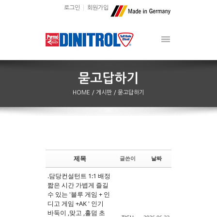
로그인
회원가입
HOME
/ 게시판
/ 묻고답하기
제목
글쓴이
날짜
Sketchbook5, 스케치북5
Sketchbook5, 스케치북5
.담당컨설턴트 1:1 배정
짧은 시간 가볍게 즐길
수 있는 '블루 게임 + 인
디고 게임 +AK ' 인기
바둑이 ,맞고 ,홀덤 초