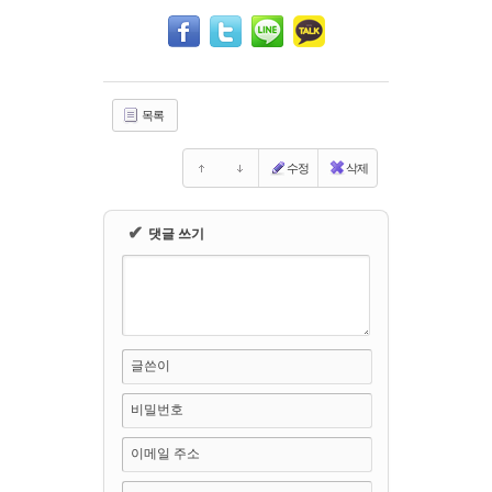
Sketchbook5, 스케치북5
Sketchbook5, 스케치북5
목록
수정
삭제
✔
댓글 쓰기
글쓴이
비밀번호
이메일 주소