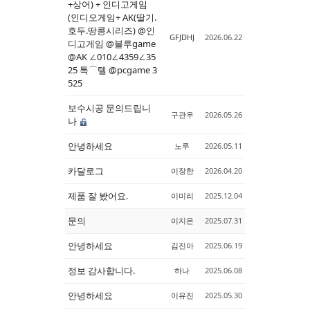
+상어) + 인디고게임
(인디오게임+ AK(딸기.
호두.땅콩시리즈) @인
GFJDHJ
2026.06.22
디고게임 @블루game
@AK ∠010∠4359∠35
25 톡⌒텔 @pcgame 3
525
보수시공 문의드립니
구관우
2026.05.26
나
안녕하세요
노루
2026.05.11
카달로그
이장한
2026.04.20
제품 잘 봤어요.
이미리
2025.12.04
문의
이지은
2025.07.31
안녕하세요
김진아
2025.06.19
정보 감사합니다.
하나
2025.06.08
안녕하세요
이유진
2025.05.30