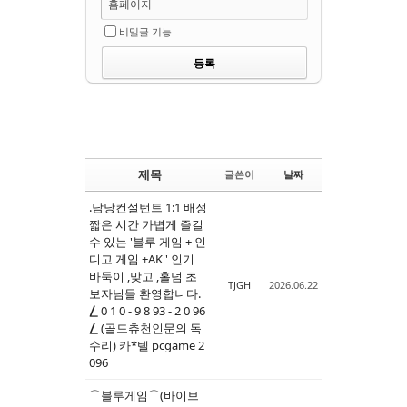
홈페이지
비밀글 기능
제목
글쓴이
날짜
.담당컨설턴트 1:1 배정
짧은 시간 가볍게 즐길
수 있는 '블루 게임 + 인
디고 게임 +AK ' 인기
바둑이 ,맞고 ,홀덤 초
TJGH
2026.06.22
보자님들 환영합니다.
⎳ 0 1 0 - 9 8 93 - 2 0 96
⎳ (골드츄천인문의 독
수리) 카*텔 pcgame 2
096
⌒블루게임⌒(바이브