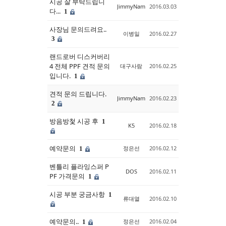
시공 잘 부탁드립니
JimmyNam
2016.03.03
다...
1
사장님 문의드려요..
이병일
2016.02.27
3
랜드로버 디스커버리
4 전체 PPF 견적 문의
대구사람
2016.02.25
입니다.
1
견적 문의 드립니다.
JimmyNam
2016.02.23
2
방음방첯 시공 후
1
K5
2016.02.18
예약문의
정은선
2016.02.12
1
벤틀리 플라잉스퍼 P
DOS
2016.02.11
PF 가격문의
1
시공 부분 궁금사항
1
류대열
2016.02.10
예약문의..
정은선
2016.02.04
1