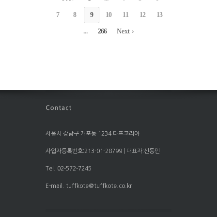
7
8
9
10
11
12
13
...
266
Next ›
서울시 강남구 개포동 1234 타프코리아
사업자등록번호:213-01-28799 | 대표자:신동민
Tel. 02-572-7245
E-mail. tuffkote@tuffkote.co.kr