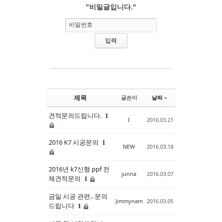
"비밀글입니다."
Sketchbook5, 스케치북5
Sketchbook5, 스케치북5
비밀번호
제목
글쓴이
날짜
견적문의드립니다.
1
I
2016.03.21
2016 K7 시공문의
1
NEW
2016.03.18
2016년 k7신형 ppf 전
junna
2016.03.07
체견적문의
1
금일 시공 관련.. 문의
Jimmynam
2016.03.05
드립니다
1