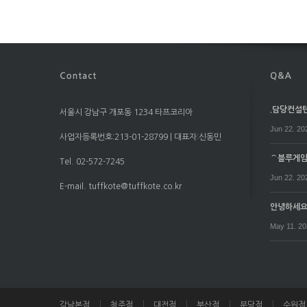
.담당컨설턴트
서울시 강남구 개포동 1234 타프코리아
Jun 22. 20
사업자등록번호:213-01-28799 | 대표자:신동민
⌒블루게임⌒
Tel. 02-572-7245
Jun 22. 20
E-mail. tuffkote@tuffkote.co.kr
안녕하세
May 11. 2
강남본점
청주점
대전점
부산점
분당점
수원점