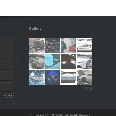
Copyright ⓒ 타프코리아. All Rights Reserved.