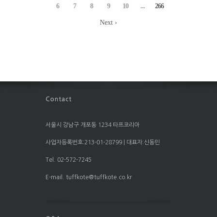
6
7
8
9
10
...
266
Next ›
서울시 강남구 개포동 1234 타프코리아
사업자등록번호:213-01-28799 | 대표자:신동민
Tel. 02-572-7245
E-mail. tuffkote@tuffkote.co.kr