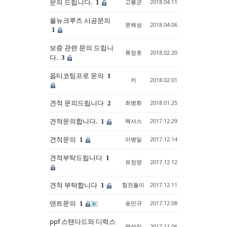
문의 드립니다.
고봉군
2018.04.11
1
올뉴크루즈 시공문의
문해성
2018.04.06
1
보증 관련 문의 드립니
류정호
2018.02.20
다.
3
옵티코팅프로 문의
1
키
2018.02.01
견적 문의드립니다
최병휘
2018.01.25
2
견적문의합니다.
렉서스
2017.12.29
1
견적문의
이병일
2017.12.14
1
견적부탁드립니다
1
유정영
2017.12.12
견적 부탁합니다
힘찬돌이
2017.12.11
1
덴트문의
송민규
2017.12.08
1
ppf 스탠다드와 디럭스
염성일
2017.11.06