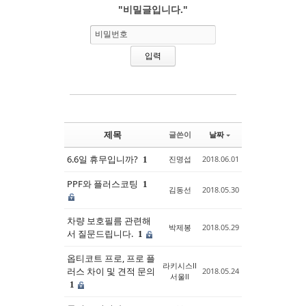
"비밀글입니다."
Sketchbook5, 스케치북5
Sketchbook5, 스케치북5
비밀번호
제목
글쓴이
날짜
6.6일 휴무입니까?
진명섭
2018.06.01
1
PPF와 플러스코팅
1
김동선
2018.05.30
차량 보호필름 관련해
박제봉
2018.05.29
서 질문드립니다.
1
옵티코트 프로, 프로 플
라키시스ll
러스 차이 및 견적 문의
2018.05.24
서울ll
1