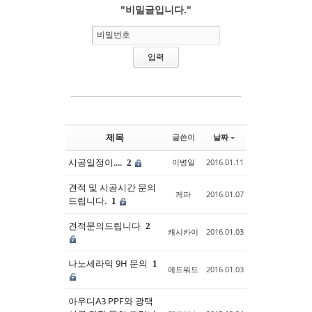
"비밀글입니다."
Sketchbook5, 스케치북5
Sketchbook5, 스케치북5
비밀번호
제목
글쓴이
날짜
시공일정이....
이병일
2016.01.11
2
견적 및 시공시간 문의
케파
2016.01.07
드립니다.
1
견적문의드립니다
2
캐시카이
2016.01.03
나노세라믹 9H 문의
1
에드워드
2016.01.03
아우디A3 PPF와 광택