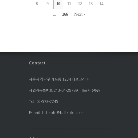
8
9
10
11
12
13
14
...
266
Next ›
서울시 강남구 개포동 1234 타프코리아
사업자등록번호:213-01-28799 | 대표자:신동민
Tel. 02-572-7245
E-mail. tuffkote@tuffkote.co.kr