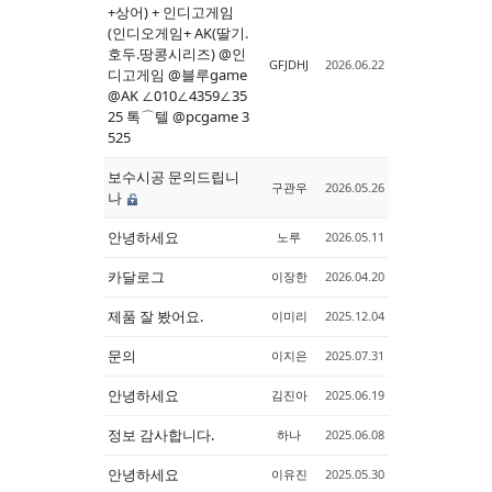
+상어) + 인디고게임
(인디오게임+ AK(딸기.
호두.땅콩시리즈) @인
GFJDHJ
2026.06.22
디고게임 @블루game
@AK ∠010∠4359∠35
25 톡⌒텔 @pcgame 3
525
보수시공 문의드립니
구관우
2026.05.26
나
안녕하세요
노루
2026.05.11
카달로그
이장한
2026.04.20
제품 잘 봤어요.
이미리
2025.12.04
문의
이지은
2025.07.31
안녕하세요
김진아
2025.06.19
정보 감사합니다.
하나
2025.06.08
안녕하세요
이유진
2025.05.30