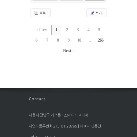
목록
쓰기
‹ Prev
1
2
3
4
5
6
7
8
9
10
...
266
Next ›
서울시 강남구 개포동 1234 타프코리아
사업자등록번호:213-01-28799 | 대표자:신동민