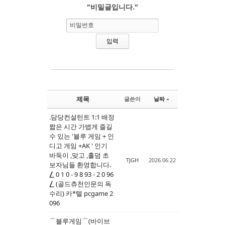
"비밀글입니다."
Sketchbook5, 스케치북5
Sketchbook5, 스케치북5
비밀번호
제목
글쓴이
날짜
.담당컨설턴트 1:1 배정
짧은 시간 가볍게 즐길
수 있는 '블루 게임 + 인
디고 게임 +AK ' 인기
바둑이 ,맞고 ,홀덤 초
TJGH
2026.06.22
보자님들 환영합니다.
⎳ 0 1 0 - 9 8 93 - 2 0 96
⎳ (골드츄천인문의 독
수리) 카*텔 pcgame 2
096
⌒블루게임⌒(바이브