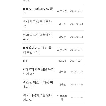
[re] Annual Service 문
타프코트
2003.12.01
의
휀다한쪽,앞문방음한
이우진
2004.09.23
쪽
덴트및 표면보호에 대
이영호
2005.05.13
해서
[re] 홈페이지 개편 축
타프코트
2003.12.01
하드립니다.
ccc
gasdg
2024.12.11
C와 D의 차이점은 무엇
김낙연
2003.12.02
인가요?
렉스턴 뺑소니 차량 복
이충인
2003.12.16
원...ㅜ.ㅜ
혹시 시공가격표 안내
타프코트
2007.11.30
가...???
팬