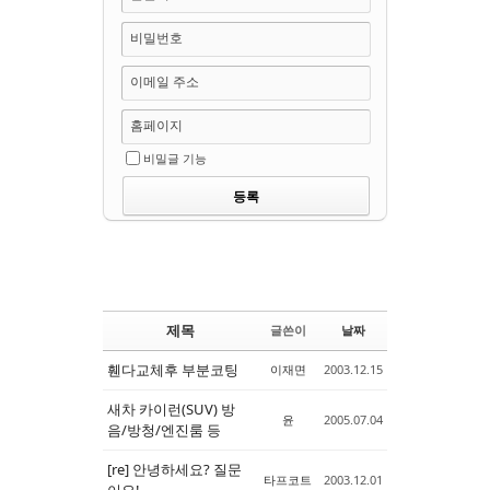
비밀번호
이메일 주소
홈페이지
비밀글 기능
제목
글쓴이
날짜
휀다교체후 부분코팅
이재면
2003.12.15
새차 카이런(SUV) 방
윤
2005.07.04
음/방청/엔진룸 등
[re] 안녕하세요? 질문
타프코트
2003.12.01
이요!