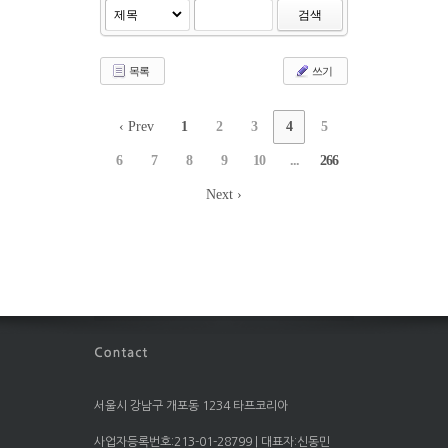
검색
목록
쓰기
‹ Prev
1
2
3
4
5
6
7
8
9
10
...
266
Next ›
서울시 강남구 개포동 1234 타프코리아
사업자등록번호:213-01-28799 | 대표자:신동민