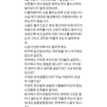
사촌형이 언더코팅은 해주는것이 좋다고하여
알아보다가 알게 되었네요.
Sketchbook5, 스케치북5
Sketchbook5, 스케치북5
디젤차량이라 소음 들리는것에 신경 쓰입니다.
사실 제가 운전은 몇년했어도 차량관리에는 모
르는것이 많습니다.
소음도 줄이고싶고 계속 중고차만 바꿔 타다가
처음으로 새차를 사서 그런지 애정도 많이가고
오래도록 타고싶은데 어떤 서비스를 받아야하
는지 그리고 견적은 어떻게 되는지 알려주세
요.
시공기간에 대해서도 알려주세요.
대구에 살고있는데요. 대리점을 보니 대구에는
없는것 같군요.
아무래도 가까운 부산으로 가야될것 같은데...
대구에서 하는 방법은 없나요? 그리고 각지점
의 장비가 본사 장비랑 같은가요? 그냥 대리점
인가요?
가격은 전국공통인가요? 아님 지점마다 조금
씩 다른가요?
이번주 토요일에 당일로 서울올라가는데 점심
시간쯤에 도착할것 같네요.
본사에서 언더코팅만이라도 하려면 시간은 얼
마나 걸리는지 영업시간은 어떻게 되는지 알고
싶네요.방음방청효과는 언제부터 느낄수 있나
요?