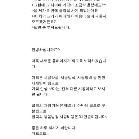
>그런데 그 사이에 가격이 조금씩 올랐네요^^
>음 제가 이번에 클릭을 사게 되었는데요
Sketchbook5, 스케치북5
Sketchbook5, 스케치북5
>이 차의 크기가 애매해서 비용이 얼마나 들지
모르겠거든요?
>답변 좀 부탁드립니다.
안녕하십니까?^^
더욱 새로운 홈페이지가 되도록 노력하겠습니
다.
가격은 시공약품, 시공방식, 시공장비 등 전면
재세팅이 됨으로
가격 인상 보다는, 전혀 다른 시공이라고 보시
면 됩니다.
클릭의 차량 제원은 베르나, 아반테 급으로 구
분됨으로
클릭의 방음방청 시공비용은 55만원이됩니다.
좋은 하루 되시기 바랍니다.
타프코트...