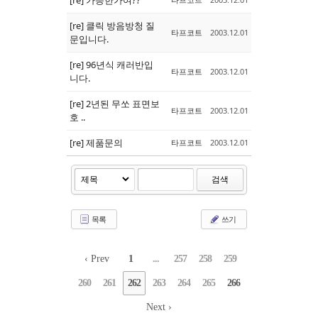
[re] 클릭 방음방청 질
타프코트
2003.12.01
문입니다.
[re] 96년식 캐러반입
타프코트
2003.12.01
니다.
[re] 2년된 무쏘 표면보
타프코트
2003.12.01
호 ..
[re] 제품문의
타프코트
2003.12.01
검색
목록
쓰기
‹ Prev
1
...
257
258
259
260
261
262
263
264
265
266
Next ›