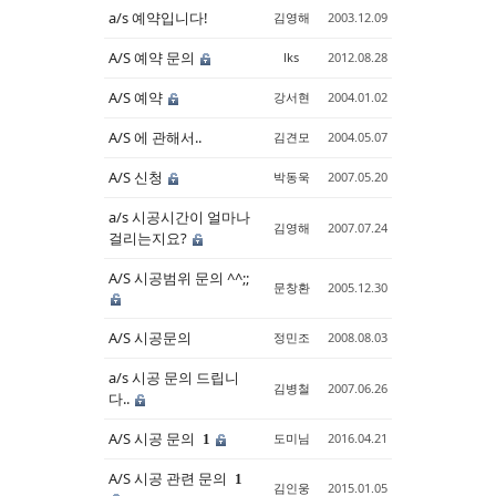
a/s 예약입니다!
김영해
2003.12.09
A/S 예약 문의
lks
2012.08.28
A/S 예약
강서현
2004.01.02
A/S 에 관해서..
김견모
2004.05.07
A/S 신청
박동욱
2007.05.20
a/s 시공시간이 얼마나
김영해
2007.07.24
걸리는지요?
A/S 시공범위 문의 ^^;;
문창환
2005.12.30
A/S 시공문의
정민조
2008.08.03
a/s 시공 문의 드립니
김병철
2007.06.26
다..
A/S 시공 문의
도미님
2016.04.21
1
A/S 시공 관련 문의
1
김인웅
2015.01.05