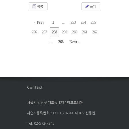
목록
쓰기
‹ Prev
1
...
253
254
255
256
257
258
259
260
261
262
...
266
Next ›
서울시 강남구 개포동 1234 타프코리아
사업자등록번호:213-01-28799 | 대표자:신동민
Tel. 02-572-7245