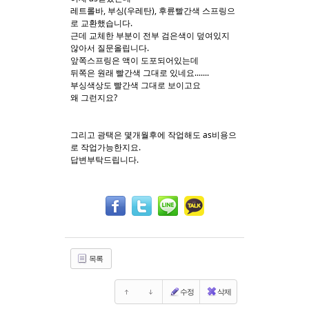
레트롤바, 부싱(우레탄), 후륜빨간색 스프링으
로 교환했습니다.
Sketchbook5, 스케치북5
Sketchbook5, 스케치북5
근데 교체한 부분이 전부 검은색이 덮여있지
않아서 질문올립니다.
앞쪽스프링은 액이 도포되어있는데
뒤쪽은 원래 빨간색 그대로 있네요.......
부싱색상도 빨간색 그대로 보이고요
왜 그런지요?
그리고 광택은 몇개월후에 작업해도 as비용으
로 작업가능한지요.
답변부탁드립니다.
목록
수정
삭제