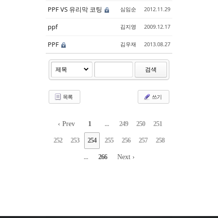
PPF VS 유리막 코팅
심임순
2012.11.29
ppf
김지영
2009.12.17
PPF
김우재
2013.08.27
검색
목록
쓰기
‹ Prev
1
...
249
250
251
252
253
254
255
256
257
258
...
266
Next ›