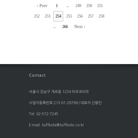
‹ Prev
1
...
249
250
251
252
253
254
255
256
257
258
...
266
Next ›
서울시 강남구 개포동 1234 타프코리아
사업자등록번호:213-01-28799 | 대표자:신동민
Tel. 02-572-7245
E-mail. tuffkote@tuffkote.co.kr