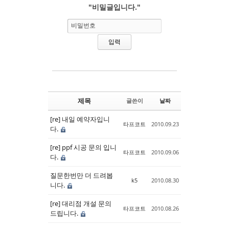
"비밀글입니다."
Sketchbook5, 스케치북5
Sketchbook5, 스케치북5
비밀번호
제목
글쓴이
날짜
[re] 내일 예약자입니
타프코트
2010.09.23
다.
[re] ppf 시공 문의 입니
타프코트
2010.09.06
다.
질문한번만 더 드려봅
k5
2010.08.30
니다.
[re] 대리점 개설 문의
타프코트
2010.08.26
드립니다.