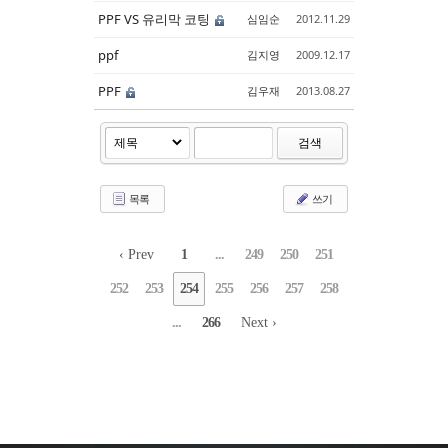
PPF VS 유리막 코팅
심임순
2012.11.29
ppf
김지영
2009.12.17
PPF
김우재
2013.08.27
검색
목록
쓰기
‹ Prev
1
...
249
250
251
252
253
254
255
256
257
258
...
266
Next ›