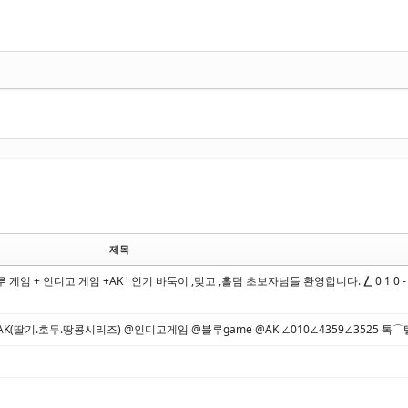
제목
+ 인디고 게임 +AK ' 인기 바둑이 ,맞고 ,홀덤 초보자님들 환영합니다. ⎳ 0 1 0 - 9 8 9
딸기.호두.땅콩시리즈) @인디고게임 @블루game @AK ∠010∠4359∠3525 톡⌒텔 