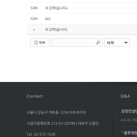
수고하십니다.
5286
ccc
5285
수고하십니다.
»
목록
.담당컨설턴트
서울시 강남구 개포동 1234 타프코리아
Jun 22. 20
사업자등록번호:213-01-28799 | 대표자:신동민
⌒블루게임⌒
Tel. 02-572-7245