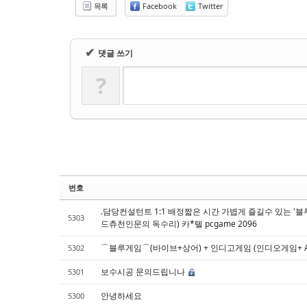
Sketchbook5, 스케치북5
Sketchbook5, 스케치북5
목록
Facebook
Twitter
✔
댓글 쓰기
?
번호
.담당컨설턴트 1:1 배정짧은 시간 가볍게 즐길수 있는 '블루 게임 
5303
드츄천인문의 독수리) 카*텔 pcgame 2096
⌒블루게임⌒(바이브+상어) + 인디고게임 (인디오게임+ AK(
5302
보수시공 문의드립니나
5301
안녕하세요
5300