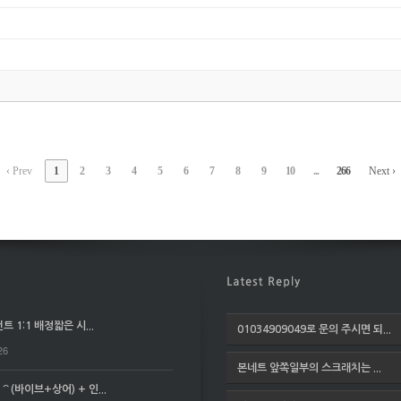
‹ Prev
1
2
3
4
5
6
7
8
9
10
...
266
Next ›
 1:1 배정짧은 시...
01034909049로 문의 주시면 되...
26
본네트 앞쪽일부의 스크래치는 ...
(바이브+상어) + 인...