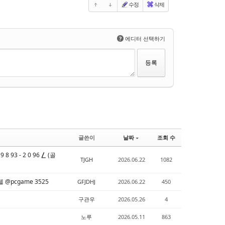
수정
삭제
?
에디터 선택하기
글쓴이
날짜
조회 수
3 - 2 0 96 ⎳ (골
TJGH
2026.06.22
1082
@pcgame 3525
GFJDHJ
2026.06.22
450
구관우
2026.05.26
4
노루
2026.05.11
863