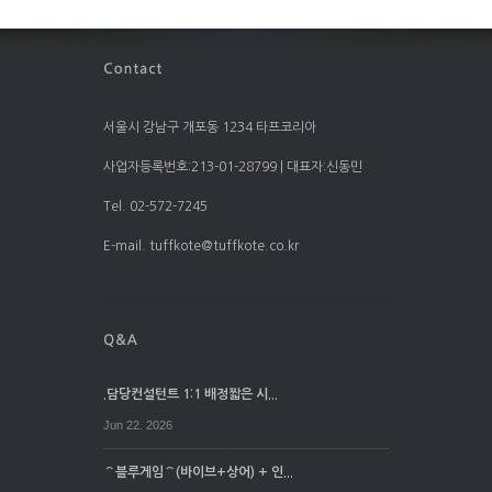
서울시 강남구 개포동 1234 타프코리아
사업자등록번호:213-01-28799 | 대표자:신동민
Tel. 02-572-7245
E-mail. tuffkote@tuffkote.co.kr
.담당컨설턴트 1:1 배정짧은 시...
Jun 22. 2026
⌒블루게임⌒(바이브+상어) + 인...