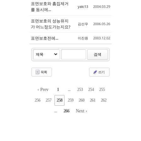
표면보호와 흠집제거
yaki13
2004.03.29
를 동시에...
표면보호의 성능유지
김선우
2006.05.26
가 어느정도가는지요?
표면보호전에...
이진원
2003.12.02
검색
목록
쓰기
‹ Prev
1
...
253
254
255
256
257
258
259
260
261
262
...
266
Next ›