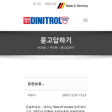
로그인
회원가입
HOME
/ 게시판
/ 묻고답하기
표면보호...
Sketchbook5, 스케치북5
Sketchbook5, 스케치북5
허윤서
2003.12.05 15:23
안녕하세요... 제차는 New ef sonata 진주색이
고요, 2001년 10월에 표면보호랑 하체방음방