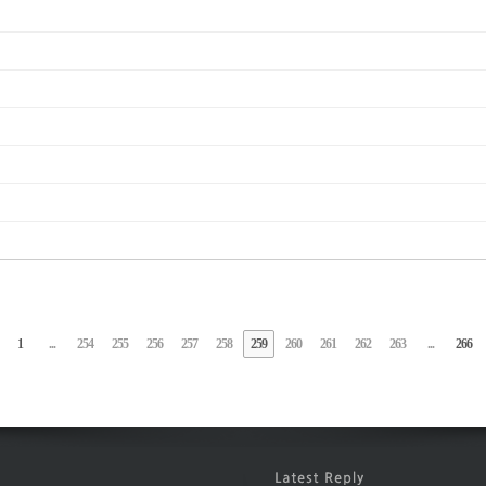
1
...
254
255
256
257
258
259
260
261
262
263
...
266