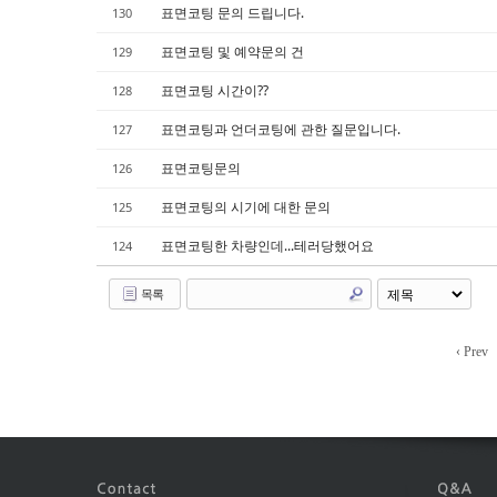
표면코팅 문의 드립니다.
130
표면코팅 및 예약문의 건
129
표면코팅 시간이??
128
표면코팅과 언더코팅에 관한 질문입니다.
127
표면코팅문의
126
표면코팅의 시기에 대한 문의
125
표면코팅한 차량인데...테러당했어요
124
목록
‹ Prev