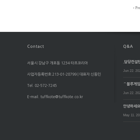
‹ Pr
.담당컨설턴트
서울시 강남구 개포동 1234 타프코리아
Jun 22. 20
사업자등록번호:213-01-28799 | 대표자:신동민
⌒블루게임⌒
Tel. 02-572-7245
Jun 22. 20
E-mail. tuffkote@tuffkote.co.kr
안녕하세
May 11. 2