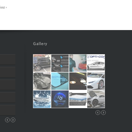
ext ›