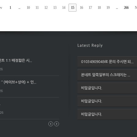
ev
1
...
10
11
12
13
14
15
16
17
18
19
...
266
N
 1:1 배정짧은 시...
01034909049로 문의 주시면 되...
26
본네트 앞쪽일부의 스크래치는 ...
(바이브+상어) + 인...
비밀글입니다.
26
비밀글입니다.
요
026
비밀글입니다.