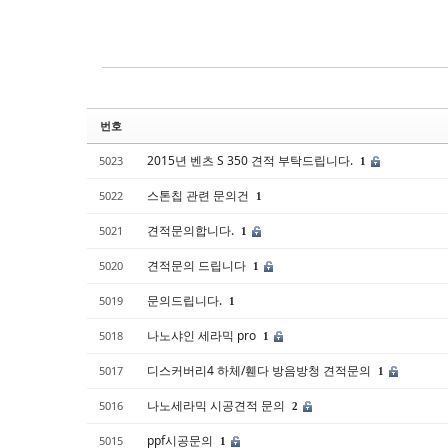
Sketchbook5, 스케치북5
Sketchbook5, 스케치북5
번호
2015년 벤츠 S 350 견적 부탁드립니다.
5023
1
스톤칩 관련 문의건
5022
1
견적문의합니다.
5021
1
견적문의 드립니다
5020
1
문의드립니다.
5019
1
나노샤인 세라믹 pro
5018
1
디스커버리4 하체/휀다 방음방청 견적문의
5017
1
나노세라믹 시공견적 문의
5016
2
ppf시공문의
5015
1