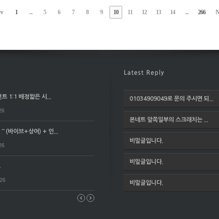
ev
1
...
5
6
7
8
9
10
11
12
13
14
...
266
N
 1:1 배정짧은 시...
01034909049로 문의 주시면 되...
26
본네트 앞쪽일부의 스크래치는 ...
(바이브+상어) + 인...
비밀글입니다.
26
비밀글입니다.
요
026
비밀글입니다.