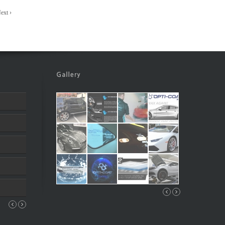
ext ›