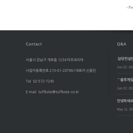
‹ Pr
.담당컨설턴트
서울시 강남구 개포동 1234 타프코리아
Jun 22. 20
사업자등록번호:213-01-28799 | 대표자:신동민
⌒블루게임⌒
Tel. 02-572-7245
Jun 22. 20
E-mail. tuffkote@tuffkote.co.kr
안녕하세
May 11. 2