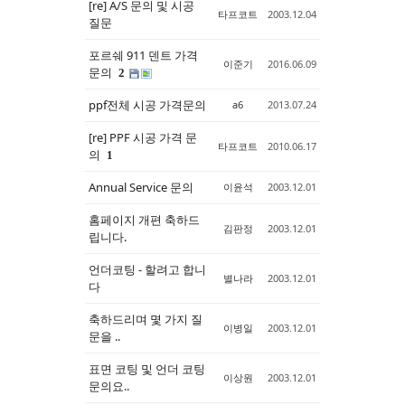
[re] A/S 문의 및 시공
타프코트
2003.12.04
질문
Sketchbook5, 스케치북5
Sketchbook5, 스케치북5
포르쉐 911 덴트 가격
이준기
2016.06.09
문의
2
ppf전체 시공 가격문의
a6
2013.07.24
[re] PPF 시공 가격 문
타프코트
2010.06.17
의
1
Annual Service 문의
이윤석
2003.12.01
홈페이지 개편 축하드
김판정
2003.12.01
립니다.
언더코팅 - 할려고 합니
별나라
2003.12.01
다
축하드리며 몇 가지 질
이병일
2003.12.01
문을 ..
표면 코팅 및 언더 코팅
이상원
2003.12.01
문의요..