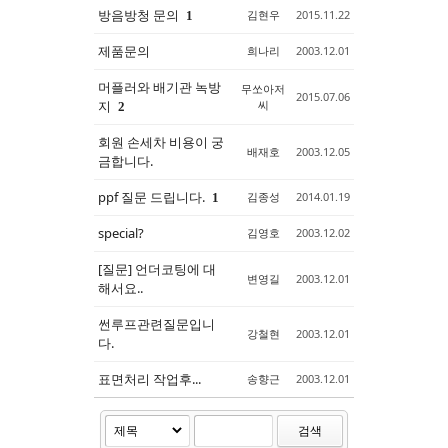
방음방청 문의
김현우
2015.11.22
1
제품문의
희나리
2003.12.01
머플러와 배기관 녹방
무쏘아저
2015.07.06
지
씨
2
회원 손세차 비용이 궁
배재호
2003.12.05
금합니다.
ppf 질문 드립니다.
김종성
2014.01.19
1
special?
김영호
2003.12.02
[질문] 언더코팅에 대
변영길
2003.12.01
해서요..
썬루프관련질문입니
강철현
2003.12.01
다.
표면처리 작업후...
송향근
2003.12.01
검색