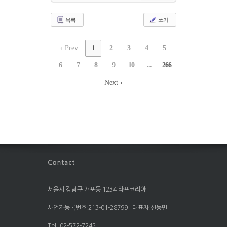
목록
쓰기
‹ Prev
1
2
3
4
5
6
7
8
9
10
...
266
Next ›
서울시 강남구 개포동 1234 타프코리아
사업자등록번호:213-01-28799 | 대표자:신동민
Tel. 02-572-7245