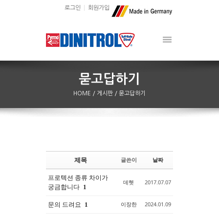
로그인
회원가입
HOME
/ 게시판
/ 묻고답하기
제목
글쓴이
날짜
Sketchbook5, 스케치북5
Sketchbook5, 스케치북5
프로텍션 종류 차이가
데헷
2017.07.07
궁금합니다
1
문의 드려요
이장한
2024.01.09
1