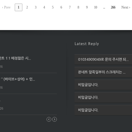
‹ Prev
1
2
3
4
5
6
7
8
9
10
...
266
Next ›
 1:1 배정짧은 시...
01034909049로 문의 주시면 되...
26
본네트 앞쪽일부의 스크래치는 ...
(바이브+상어) + 인...
비밀글입니다.
26
비밀글입니다.
요
026
비밀글입니다.