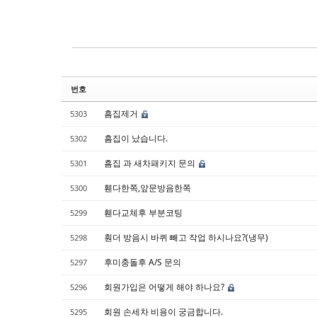
Sketchbook5, 스케치북5
Sketchbook5, 스케치북5
번호
흠집제거
5303
흠집이 났습니다.
5302
흠집 과 새차패키지 문의
5301
휀다한쪽,앞문방음한쪽
5300
휀다교체후 부분코팅
5299
훤더 방음시 바퀴 빼고 작업 하시나요?(냉무)
5298
후미충돌후 A/S 문의
5297
회원가입은 어떻게 해야 하나요?
5296
회원 손세차 비용이 궁금합니다.
5295