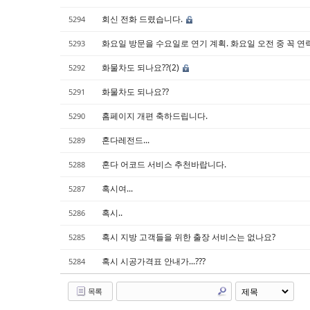
회신 전화 드렸습니다.
5294
화요일 방문을 수요일로 연기 계획. 화요일 오전 중 꼭 연
5293
화물차도 되나요??(2)
5292
화물차도 되나요??
5291
홈페이지 개편 축하드립니다.
5290
혼다레전드...
5289
혼다 어코드 서비스 추천바랍니다.
5288
혹시여...
5287
혹시..
5286
혹시 지방 고객들을 위한 출장 서비스는 없나요?
5285
혹시 시공가격표 안내가...???
5284
목록