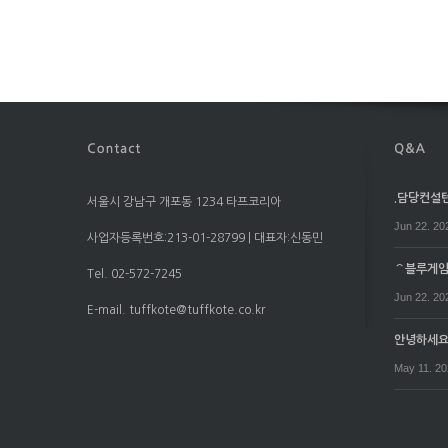
.담당컨설턴트
서울시 강남구 개포동 1234 타프코리아
Jun 22. 20
사업자등록번호:213-01-28799 | 대표자:신동민
⌒블루게임⌒
Tel. 02-572-7245
Jun 22. 20
E-mail. tuffkote@tuffkote.co.kr
안녕하세
May 11. 2